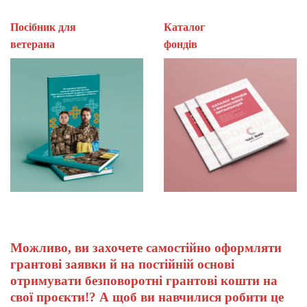
Посібник для
Каталог
ветерана
фон
Можливо, ви захочете самостійно оформляти
грантові заявки й на постійній основі
отримувати безповоротні грантові кошти на
свої проєкти!? А щоб ви навчилися робити це