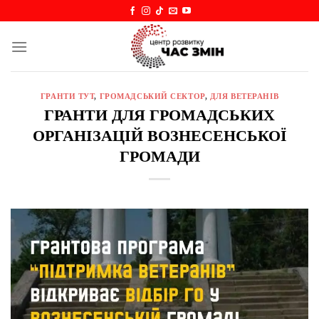
Skip
to
content
ГРАНТИ ТУТ
,
ГРОМАДСЬКИЙ СЕКТОР
,
ДЛЯ ВЕТЕРАНІВ
ГРАНТИ ДЛЯ ГРОМАДСЬКИХ
ОРГАНІЗАЦІЙ ВОЗНЕСЕНСЬКОЇ
ГРОМАДИ