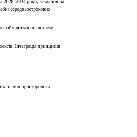
на 2028–2034 роки; завдання на
реби) середньострокових
 що займаються питаннями
оєктів. Інтеграція принципів
их планів
просторового