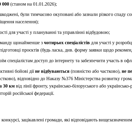
0 000
(станом на 01.01.2026);
коджені, були тимчасово окуповані або зазнали різкого спаду с
іщення населення);
сті для участі у плануванні та управлінні відбудовою;
оманду щонайменше з
чотирьох спеціалістів
для участі у розробц
підготовці проєктів (будь ласка, див. форму заявки щодо рекоме
їм спеціалістам доступ до інтернету та забезпечити участь в офл
ктивні бойові дії
не відбуваються
(повністю або частково),
не п
стково), відповідно до Наказу №376 Міністерства розвитку громад
а 30 км
від лінії фронту, українсько-білоруського або українсько
орій російської федерації.
 конкурсі, зацікавлені громади, які відповідають вищезазначеним