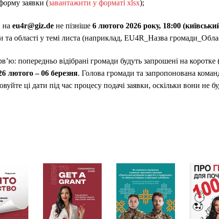
форму заявки (
завантажити у форматі xlsx
);
и на
eu4r@giz.de
не пізніше
6 лютого 2026 року, 18:00 (київськи
и та області у темі листа (наприклад, EU4R_Назва громади_Облас
рв’ю: попередньо відібрані громади будуть запрошені на коротке
26 лютого – 06 березня
. Голова громади та запропонована коман
ховуйте ці дати під час процесу подачі заявки, оскільки вони не б