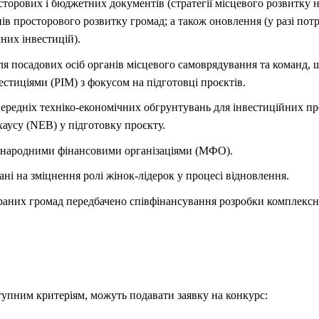
сторових і бюджетних документів (стратегії місцевого розвитку 
в просторового розвитку громад; а також оновлення (у разі пот
них інвестицій).
я посадових осіб органів місцевого самоврядування та команд,
стиціями (PIM) з фокусом на підготовці проєктів.
ередніх техніко-економічних обгрунтувань для інвестиційних пр
аусу (NEB) у підготовку проєкту.
жнародними фінансовими організаціями (МФО).
ані на зміцнення ролі жінок-лідерок у процесі відновлення.
браних громад передбачено співфінансування розробки комплексн
тупним критеріям, можуть подавати заявку на конкурс: