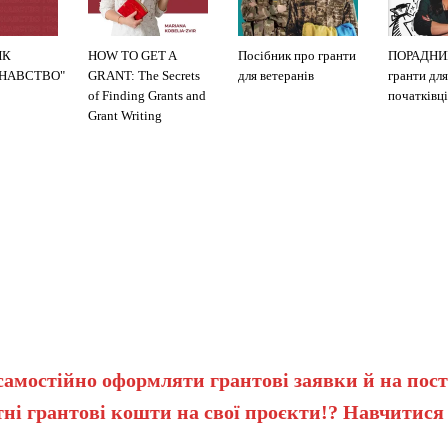
ИК
HOW TO GET A
Посібник про гранти
ПОРАДНИ
ЗНАВСТВО"
GRANT: The Secrets
для ветеранів
гранти для
of Finding Grants and
початківці
Grant Writing
самостійно оформляти грантові заявки й на пост
ні грантові кошти на свої проєкти!? Навчитися