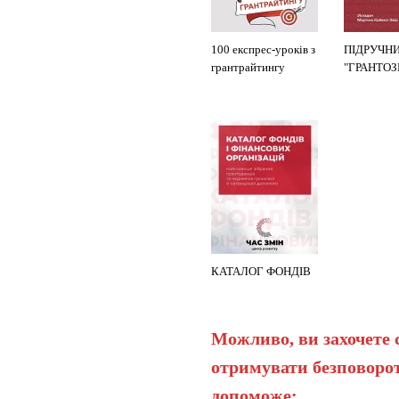
100 експрес-уроків з
ПІДРУЧН
грантрайтингу
"ГРАНТО
КАТАЛОГ ФОНДІВ
Можливо, ви захочете 
отримувати безповорот
допоможе: