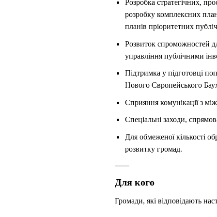
Розробка стратегічних, про
розробку комплексних плані
планів пріоритетних публіч
Розвиток спроможностей дл
управління публічними інве
Підтримка у підготовці поп
Нового Європейського Баух
Сприяння комунікації з мі
Спеціальні заходи, спрямов
Для обмеженої кількості о
розвитку громад.
Для кого
Громади, які відповідають нас