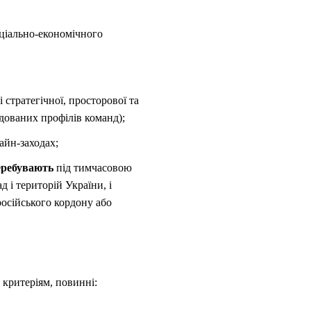
оціально-економічного
і стратегічної, просторової та
ндованих профілів команд);
айн-заходах;
еребувають
під тимчасовою
 і територій України, і
-російського кордону або
 критеріям, повинні: