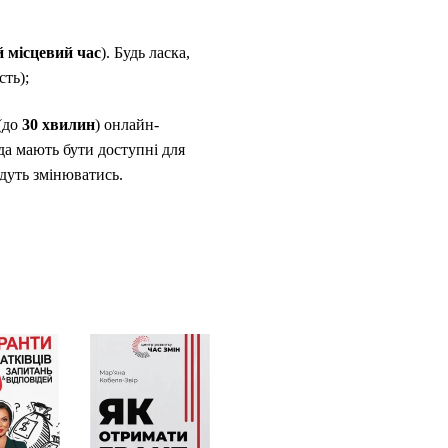
й місцевий час
). Будь ласка,
ть);
 (до
30 хвилин
) онлайн-
да мають бути доступні для
удуть змінюватись.