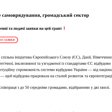
 самоврядування, громадський сектор
нні та подачі заявки на цей грант
ОЇ ЗАЯВКИ
спільна ініціатива Європейського Союзу (ЄС), Данії, Німеччини,
егічної, інклюзивної та узгодженої із стандартами ЄС відбудов
ституційну спроможність системи відбудови України — від націо
 — щоб відбудова працювала на сталий розвиток та євроінтеграц
півпраця з до 50 середніми громадами, відібраними у дві хвилі.