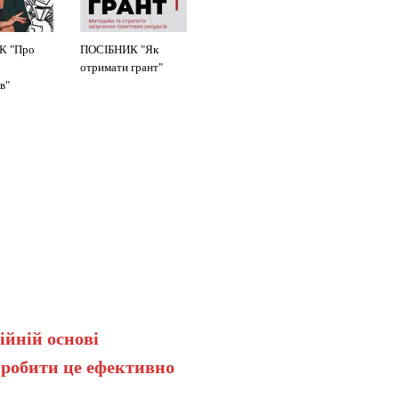
К "Про
ПОСІБНИК "Як
отримати грант"
в"
ійній основі
 робити це ефективно