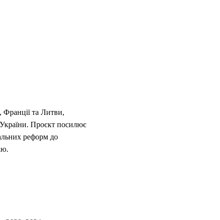
 Франції та Литви,
и України. Проєкт посилює
нальних реформ до
ію.