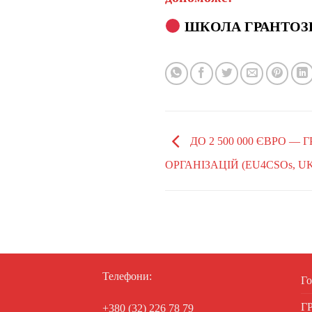
ШКОЛА ГРАНТОЗ
ДО 2 500 000 ЄВРО —
ОРГАНІЗАЦІЙ (EU4CSOs, U
Телефони:
Го
Г
+380 (32) 226 78 79