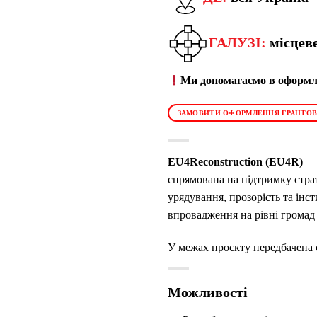
ГАЛУЗІ:
місцеве
Ми допомагаємо в оформле
ЗАМОВИТИ ОФОРМЛЕННЯ ГРАНТОВ
EU4Reconstruction (EU4R)
— 
спрямована на підтримку страт
урядування, прозорість та ін
впровадження на рівні громад
У межах проєкту передбачена с
Можливості