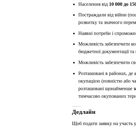
Населення від
10 000 до 15
Постраждали від війни (пош
розвитку та значного перем
Наявні потреби і спроможно
Можливість забезпечити к
бюджетної документації та 
Можливість забезпечити сво
Розташовані в районах, де а
окупацією (повністю або ча
розташовані щонайменше
з
тимчасово окупованих терит
Дедлайн
Щоб подати заявку на участь у