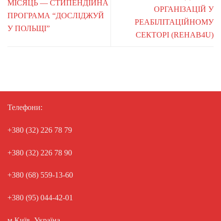
МІСЯЦЬ — СТИПЕНДІЙНА
ОРГАНІЗАЦІЙ У
ПРОГРАМА “ДОСЛІДЖУЙ
РЕАБІЛІТАЦІЙНОМУ
У ПОЛЬЩІ”
СЕКТОРІ (REHAB4U)
Телефони:
+380 (32) 226 78 79
+380 (32) 226 78 90
+380 (68) 559-13-60
+380 (95) 044-42-01
м.Київ, Україна