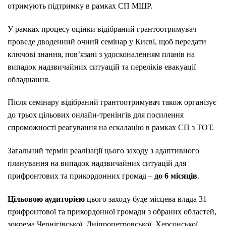
отримують підтримку в рамках СП МШР.
У рамках процесу оцінки відібраний грантоотримувач
проведе дводенний очний семінар у Києві, щоб передати
ключові знання, пов’язані з удосконаленням планів на
випадок надзвичайних ситуацій та переліків евакуації
обладнання.
Після семінару відібраний грантоотримувач також організує
до трьох цільових онлайн-тренінгів для посилення
спроможності реагування на ескалацію в рамках СП з ТОТ.
Загальний термін реалізації цього заходу з адаптивного
планування на випадок надзвичайних ситуацій для
прифронтових та прикордонних громад –
до 6 місяців
.
Цільовою аудиторією
цього заходу буде місцева влада 31
прифронтової та прикордонної громади з обраних областей,
зокрема Чернігівської, Дніпропетровської, Херсонської,