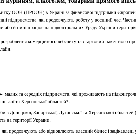
х із курінням, алкоголем, товарами прямого вій
витку ООН (ПРООН) в Україні за фінансової підтримки Європей
редні підприємства, які продовжують роботу у воєнний час. Част
аїни або й нині працює на підконтрольних Уряду України територія
розроблення комерційного вебсайту та стартовий пакет його про
нлайн.
-, малих та середніх підприємств, які проживають на підконтрол
анської та Херсонської областей*.
 з Донецької, Запорізької, Луганської та Херсонської областей (з
ть на території України.
 які продовжують або відновлюють власний бізнес і зацікавлені 