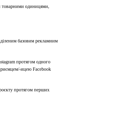
ми товарними одиницями,
 виділеним базовим рекламним
nstagram протягом одного
дприємцем/-ицею Facebook
проєкту протягом перших