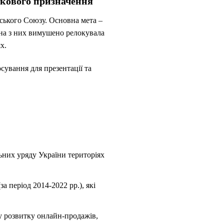
ськового призначення
ського Союзу. Основна мета –
ина з них вимушено релокувала
х.
сування для презентації та
ьних уряду України територіях
а період 2014-2022 рр.), які
у розвитку онлайн-продажів,