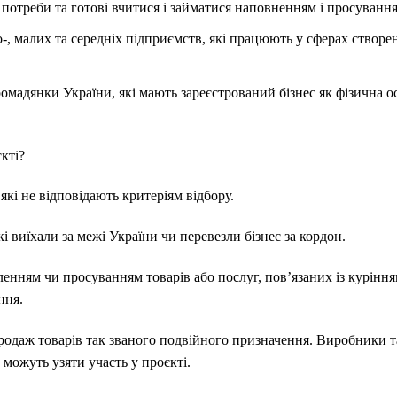
потреби та готові вчитися і займатися наповненням і просуванн
-, малих та середніх підприємств, які працюють у сферах створен
омадянки України, які мають зареєстрований бізнес як фізична 
кті?
які не відповідають критеріям відбору.
і виїхали за межі України чи перевезли бізнес за кордон.
овленням чи просуванням товарів або послуг, пов’язаних із курінн
ння.
одаж товарів так званого подвійного призначення. Виробники т
 можуть узяти участь у проєкті.