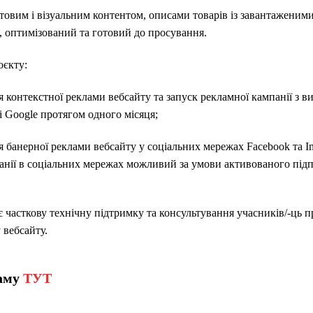
товим і візуальним контентом, описами товарів із завантажени
, оптимізований та готовий до просування.
оєкту:
я контекстної реклами вебсайту та запуск рекламної кампанії з
 Google протягом одного місяця;
я банерної реклами вебсайту у соціальних мережах Facebоok та I
панії в соціальних мережах можливий за умови активованого пі
є часткову технічну підтримку та консультування учасників/-ць 
 вебсайту.
раму
ТУТ