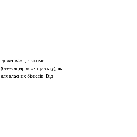
дидатів/-ок, із якими
бенефіціарів/-ок проєкту), які
для власних бізнесів. Від