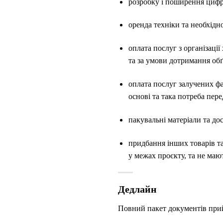
розробку і поширення цифро
оренда техніки та необхідн
оплата послуг з організаці
та за умови дотримання об
оплата послуг залучених фа
основі та така потреба пер
пакувальні матеріали та до
придбання інших товарів та
у межах проєкту, та не мают
Дедлайн
Повний пакет документів прий