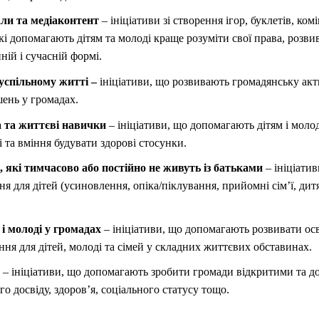
али та медіаконтент
– ініціативи зі створення ігор, буклетів, ком
які допомагають дітям та молоді краще розуміти свої права, розви
ній і сучасній формі.
суспільному житті –
ініціативи, що розвивають громадянську актив
шень у громадах.
 та життєві навички
– ініціативи, що допомагають дітям і моло
бі та вміння будувати здорові стосунки.
, які тимчасово або постійно не живуть із батьками
– ініціати
я для дітей (усиновлення, опіка/піклування, прийомні сім’ї, дит
 і молоді у громадах
– ініціативи, що допомагають розвивати осві
ня для дітей, молоді та сімей у складних життєвих обставинах.
 – ініціативи, що допомагають зробити громади відкритими та до
го досвіду, здоров’я, соціального статусу тощо.