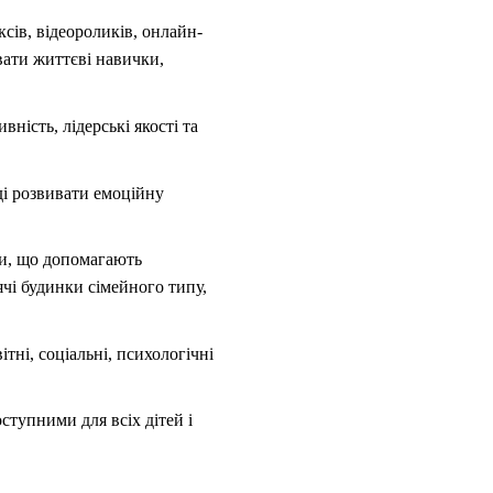
іксів, відеороликів, онлайн-
вати життєві навички,
ність, лідерські якості та
ді розвивати емоційну
ви, що допомагають
ячі будинки сімейного типу,
тні, соціальні, психологічні
ступними для всіх дітей і