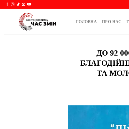
Skip
to
content
ГОЛОВНА
ПРО НАС
Г
ДО 92 
БЛАГОДІЙН
ТА МОЛ