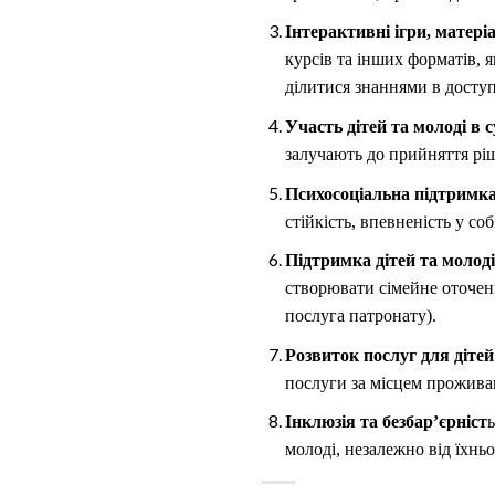
Інтерактивні ігри, матері
курсів та інших форматів, 
ділитися знаннями в доступ
Участь дітей та молоді в 
залучають до прийняття рі
Психосоціальна підтримка
стійкість, впевненість у со
Підтримка дітей та молоді
створювати сімейне оточенн
послуга патронату).
Розвиток послуг для дітей
послуги за місцем проживан
Інклюзія та безбар’єрніст
ь
молоді, незалежно від їхньо