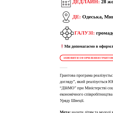
ДЕДЛАЙН:
28 жо
ДЕ:
Одеська, Мик
ГАЛУЗІ:
громадс
Ми допомагаємо в оформле
ЗАМОВИТИ ОФОРМЛЕННЯ ГРАНТОВ
Грантова програма реалізуєтьс
догляду”, який реалізується Ю
“ДІйМО” при Міністерстві соці
економічного співробітництва
Уряду Швеції.
Мета:
надати дітям та молоді 