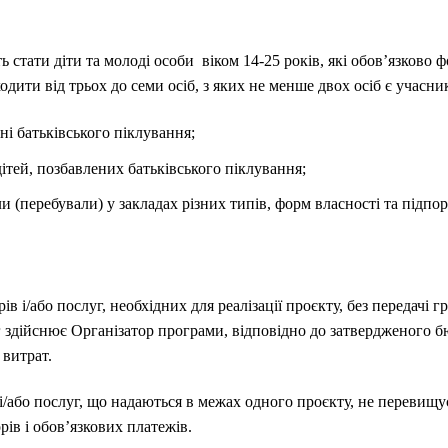
 стати діти та молоді особи віком 14-25 років, які обов’язково 
одити від трьох до семи осіб, з яких не менше двох осіб є учасн
ені батьківського піклування;
 дітей, позбавлених батьківського піклування;
ли (перебували) у закладах різних типів, форм власності та підп
рів і/або послуг, необхідних для реалізації проєкту, без передачі
г здійснює Організатор програми, відповідно до затвердженого 
витрат.
і/або послуг, що надаються в межах одного проєкту, не перевищу
рів і обов’язкових платежів.