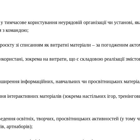
 у тимчасове користування неурядовій організації чи установі, я
м з командою;
роєкту зі списанням як витратні матеріали – за погодженим акто
користані, зокрема на витрати, що є складовою реалізації змісто
оширення інформаційних, навчальних чи просвітницьких матеріалі
ня інтерактивних матеріалів (зокрема настільних ігор, тренінго
едення освітніх, творчих, просвітницьких активностей (у тому ч
ів, артнаборів);