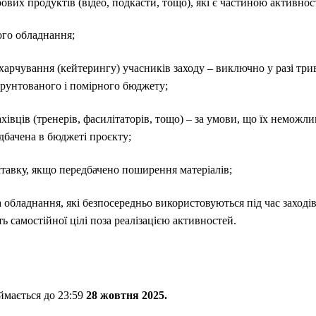
вих продуктів (відео, подкасти, тощо), які є частиною активнос
ого обладнання;
ї харчування (кейтерингу) учасників заходу – виключно у разі три
ґрунтованого і помірного бюджету;
хівців (тренерів, фасилітаторів, тощо) – за умови, що їх неможл
едбачена в бюджеті проєкту;
ставку, якщо передбачено поширення матеріалів;
 обладнання, які безпосередньо використовуються під час заході
ь самостійної цілі поза реалізацією активностей.
мається до 23:59
28 жовтня 2025.