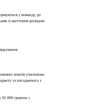
формуються у команду, до
иками із життєвим досвідом:
орядкування.
 грошових коштів учасникам.
бюджету та погодженого з
є 92 000 гривень з