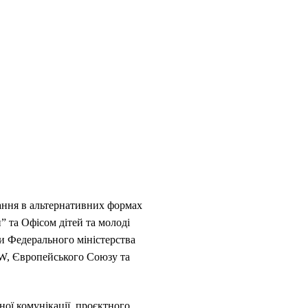
вання в альтернативних формах
” та Офісом дітей та молоді
ки Федерального міністерства
fW, Європейського Союзу та
ної комунікації, проєктного