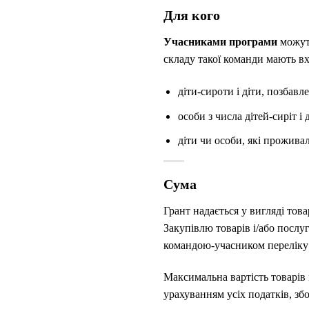
Для кого
Учасниками програми
можуть
складу такої команди мають вх
діти-сироти і діти, позбавл
особи з числа дітей-сиріт і
діти чи особи, які прожива
Сума
Грант надається у вигляді това
Закупівлю товарів і/або послу
командою-учасником переліку 
Максимальна вартість товарів 
урахуванням усіх податків, збо