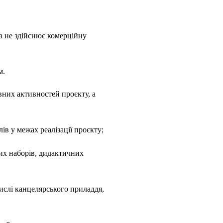
ка не здійснює комерційну
м.
вних активностей проєкту, а
в у межах реалізації проєкту;
вих наборів, дидактичних
ислі канцелярського приладдя,