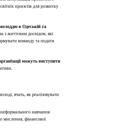
світніх проєктів для розвитку
 молоддю в Одеській та
ма з життєвим досвідом, які
формувати команду та подати
організації можуть виступити
іативи.
олоді, вчать, як реалізовувати
 неформального навчання
о мислення, фінансової