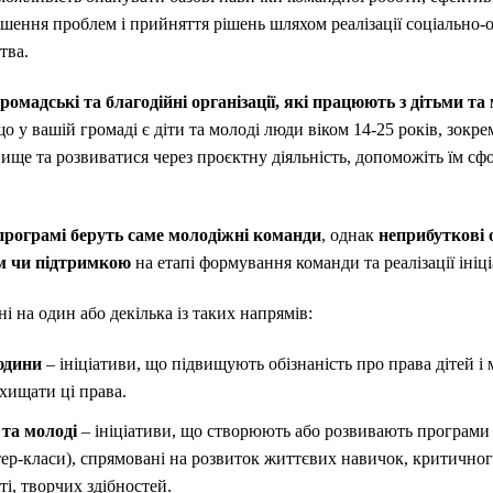
ішення проблем і прийняття рішень шляхом реалізації соціально-о
тва.
омадські та благодійні організації, які працюють з дітьми та
 у вашій громаді є діти та молоді люди віком 14-25 років, зокре
ище та розвиватися через проєктну діяльність, допоможіть їм с
 програмі беруть саме молодіжні команди
, однак
неприбуткові 
м чи підтримкою
на етапі формування команди та реалізації ініц
 на один або декілька із таких напрямів:
людини
– ініціативи, що підвищують обізнаність про права дітей і м
ахищати ці права.
 та молоді
– ініціативи, що створюють або розвивають програми
тер-класи), спрямовані на розвиток життєвих навичок, критичног
ті, творчих здібностей.