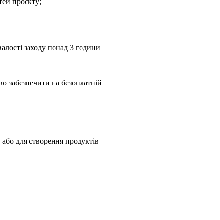
тей проєкту;
валості заходу понад 3 години
иво забезпечити на безоплатній
в або для створення продуктів