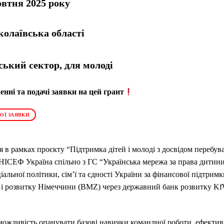
втня 2025 року
олаївська області
ький сектор, для молоді
нні та подачі заявки на цей грант
ОЇ ЗАЯВКИ
я в рамках проєкту “Підтримка дітей і молоді з досвідом перебу
НІСЕФ Україна спільно з ГС “Українська мережа за права дитини
альної політики, сім’ї та єдності України за фінансової підтрим
 і розвитку Німеччини (BMZ) через державний банк розвитку K
можливість опанувати базові навички командної роботи, ефектив