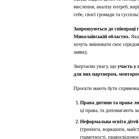
мислення, аналізу потреб, вир
себе, своєї громади та суспільс
Запрошуються до співпраці гр
Миколаївській областях.
Якщо
хочуть змінювати своє середов
заявку.
Звертаємо увагу, що
участь у
для них партнером, менторо
Проєкти мають бути спрямовані
Права дитини та права 
ці права, та допомагають з
Неформальна освіта дітей
(тренінги, воркшопи, майс
грамотності, правосвідомос