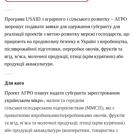
Програма USAID з аграрного і сільського розвитку – AГРО
запрошує подавати заявки для одержання субгранту для
реалізації проектів з метою розвитку мережі господарств, що
працюють на продовольчу безпеку в Україні з виробництва,
післяврожайної підготовки, переробки овочів, фруктів та
ягід, м’яса, молочної продукції, птиці (крім курятини) або
продукції аквакультури.
Для кого
Проект AГРО планує надати субгранти зареєстрованим
українським мікро-,
малим та середнім
сільськогосподарським підприємствам (ММСП), які є
приватними виробниками/переробниками овочів, фруктів
та ягід, м’яса та молочної продукції, птиці (крім курятини)
або продукції аквакультури (кооперативи, товариства з