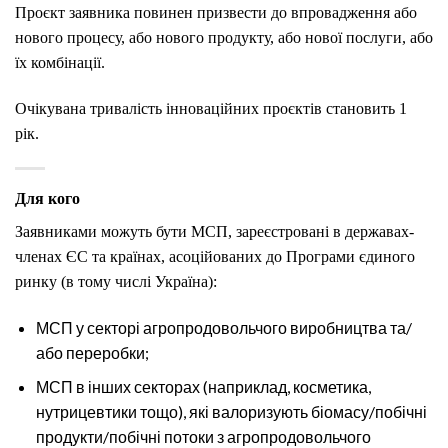
Проєкт заявника повинен призвести до впровадження або
нового процесу, або нового продукту, або нової послуги, або
їх комбінації.
Очікувана тривалість інноваційних проєктів становить 1
рік.
Для кого
Заявниками можуть бути МСП, зареєстровані в державах-
членах ЄС та країнах, асоційованих до Програми єдиного
ринку (в тому числі Україна):
МСП у секторі агропродовольчого виробництва та/
або переробки;
МСП в інших секторах (наприклад, косметика,
нутрицевтики тощо), які валоризують біомасу/побічні
продукти/побічні потоки з агропродовольчого