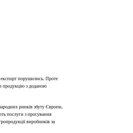
а експорт порушились. Проте
и продукцію з доданою
народних ринків збуту Європи,
ють послуги з просування
гропродукції виробників за