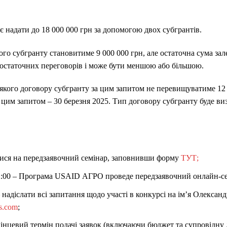
адати до 18 000 000 грн за допомогою двох субгрантів.
го субгранту становитиме 9 000 000 грн, але остаточна сума зале
 остаточних переговорів і може бути меншою або більшою.
ь-якого договору субгранту за цим запитом не перевищуватиме 12 
 цим запитом – 30 березня 2025. Тип договору субгранту буде ви
атися на передзаявочний семінар, заповнивши форму
ТУТ;
 12:00 – Програма USAID АГРО проведе передзаявочний онлайн-с
 – надіслати всі запитання щодо участі в конкурсі на ім’я Олекса
s.com
;
– кінцевий термін подачі заявок (включаючи бюджет та супровідну