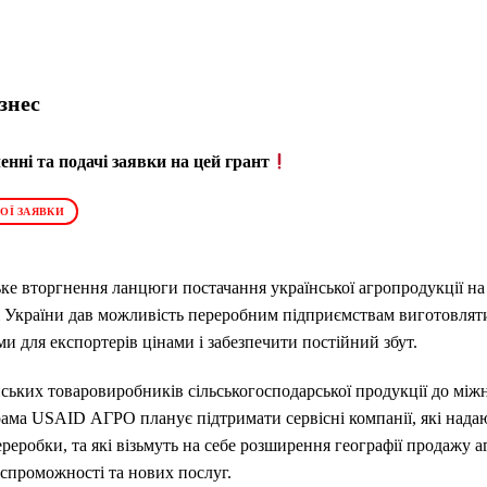
ізнес
нні та подачі заявки на цей грант
ОЇ ЗАЯВКИ
ке вторгнення ланцюги постачання української агропродукції н
 України дав можливість переробним підприємствам виготовлят
и для експортерів цінами і забезпечити постійний збут.
ьких товаровиробників сільськогосподарської продукції до між
грама USAID АГРО планує підтримати сервісні компанії, які нада
реробки, та які візьмуть на себе розширення географії продажу а
 спроможності та нових послуг.