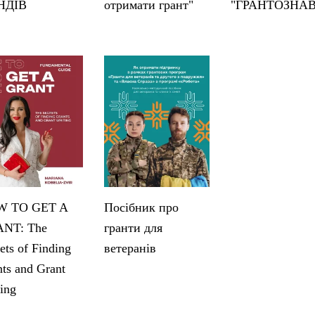
НДІВ
отримати грант"
"ГРАНТОЗНА
 TO GET A
Посібник про
NT: The
гранти для
ets of Finding
ветеранів
ts and Grant
ing