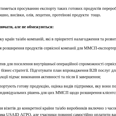
атиметься просуванню експорту таких готових продуктів перероб
ошно, висівки, олія, лецитин, протеїнові продукти тощо.
лючати, але не обмежуються:
іку країн та/або компаній, які в пріоритеті налагодження та розви
для розширення продуктів сервісної компанії для ММСП-експортер
тив для посилення внутрішньої операційної спроможності сервісно
бізнес-стратегії. Підготувати план впровадження В2В послуг дл
кції підчас виконання активності та після її завершення;
ортують готову продукцію, оцінка видів підтримки, яку вони по
 індивідуальних рішень для цих ММСП щодо розширення клієнтсько
я візитів до конкретної країни та/або виробників включно з ча
ама USAID АГРО, але учасники повинні самостійно оплатити вар