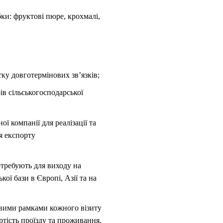
ки: фруктові пюре, крохмалі,
тку довготермінових зв’язків;
ів сільськогосподарської
ї компанії для реалізації та
я експорту
требують для виходу на
ї бази в Європі, Азії та на
совими рамками кожного візиту
тість проїзду та проживання,