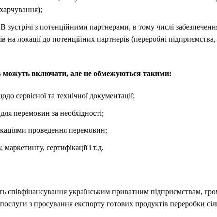
 харчування);
2В зустрічі з потенційними партнерами, в тому числі забезпечення
в на локації до потенційних партнерів (переробні підприємства, 
в можуть включати, але не обмежуються такими:
одо сервісної та технічної документації;
для перемовин за необхідності;
локаціями проведення перемовин;
 маркетингу, сертифікації і т.д.
 співфінансування українським приватним підприємствам, гром
 послуги з просування експорту готових продуктів переробки сіл