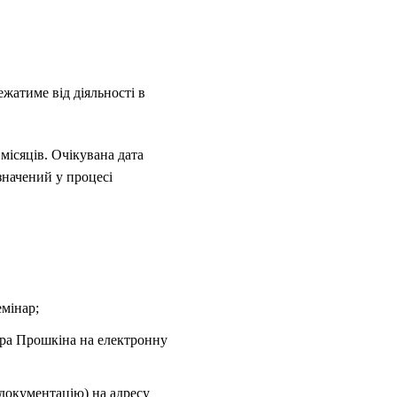
жатиме від діяльності в
місяців. Очікувана дата
значений у процесі
емінар;
ндра Прошкіна на електронну
 документацію) на адресу