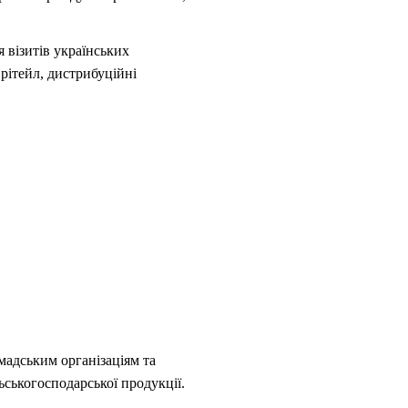
 візитів українських
рітейл, дистрибуційні
адським організаціям та
ьськогосподарської продукції.