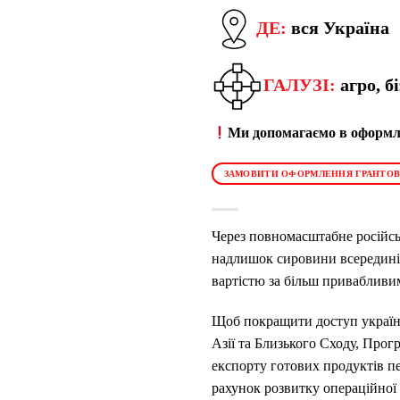
ДЕ:
вся Україна
ГАЛУЗІ:
агро, б
Ми допомагаємо в оформле
ЗАМОВИТИ ОФОРМЛЕННЯ ГРАНТОВ
Через повномасштабне російсь
надлишок сировини всередині
вартістю за більш привабливим
Щоб покращити доступ українс
Азії та Близького Сходу, Про
експорту готових продуктів пе
рахунок розвитку операційної