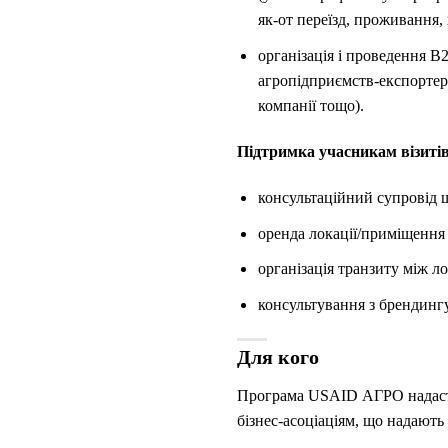
як-от переїзд, проживання,
організація і проведення В
агропідприємств-експортері
компанії тощо).
Підтримка учасникам візиті
консультаційний супровід щ
оренда локації/приміщення 
організація транзиту між 
консультування з брендингу,
Для кого
Програма USAID АГРО надасть
бізнес-асоціаціям, що надають