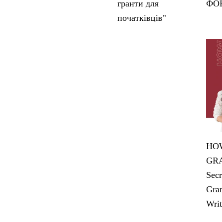
гранти для
ФО
початківців"
HOW
GRA
Secr
Gran
Writ