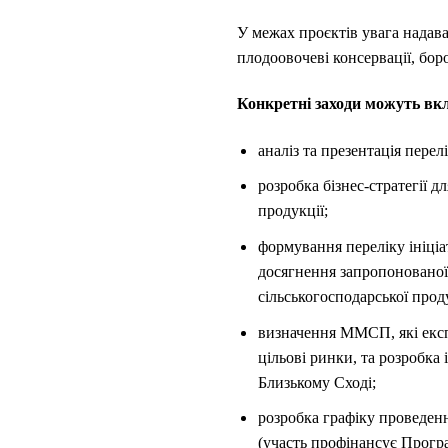
У межах проєктів увага надав
плодоовочеві консервації, бор
Конкретні заходи можуть вк
аналіз та презентація перел
розробка бізнес-стратегії 
продукції;
формування переліку ініціа
досягнення запропонованої 
сільськогосподарської проду
визначення ММСП, які експ
цільові ринки, та розробка
Близькому Сході;
розробка графіку проведенн
(участь профінансує Прогр