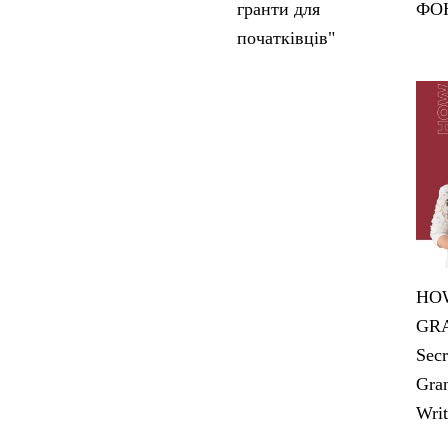
гранти для
ФО
початківців"
HOW
GRA
Secr
Gran
Writ