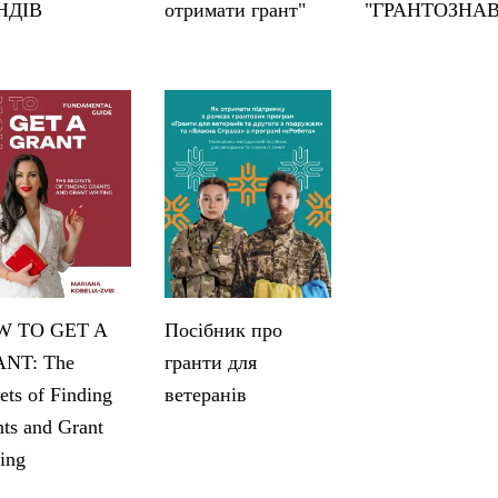
НДІВ
отримати грант"
"ГРАНТОЗНА
 TO GET A
Посібник про
NT: The
гранти для
ets of Finding
ветеранів
ts and Grant
ing