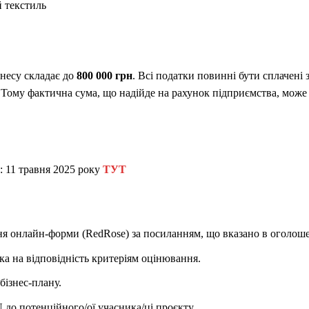
й текстиль
знесу складає до
800 000 грн
. Всі податки повинні бути сплачені з
Тому фактична сума, що надійде на рахунок підприємства, може 
:
11 травня 2025 року
ТУТ
ня онлайн-форми (
RedRose
) за посиланням, що вказано в оголош
рка на відповідність критеріям оцінювання.
бізнес-плану.
U
до потенційного/ої учасника/ці проєкту.