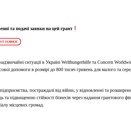
нні та подачі заявки на цей грант
ОЇ ЗАЯВКИ
адзвичайні ситуації в Україні
Welthungerhilfe
та
Concern
Worldwi
нсової допомоги
в
розмірі до 800 тисяч гривень для малого та се
дприємства, постраждалі від війни, у відновленні та розширенн
 та підвищенню стійкості бізнесів через надання грантового фі
іалу місцевих громад.