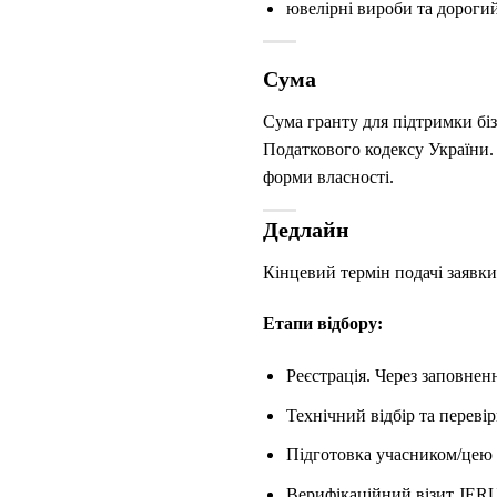
ювелірні вироби та дороги
Сума
Сума гранту для підтримки бі
Податкового кодексу України. 
форми власності.
Дедлайн
Кінцевий
термін подачі заявки
Етапи відбору:
Реєстрація. Через заповнен
Технічний відбір та переві
Підготовка учасником/цею 
Верифікаційний візит
JER