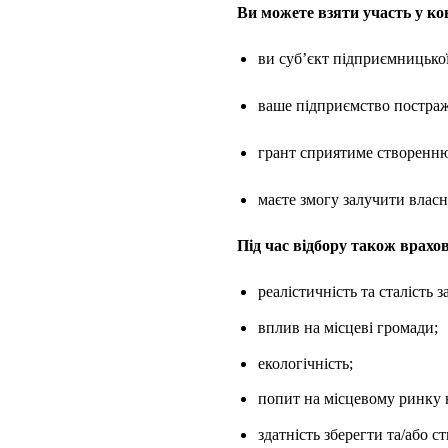
Ви можете взяти участь у ко
ви суб’єкт підприємницької
ваше підприємство постражд
грант сприятиме створенню
маєте змогу залучити власн
Під час відбору також врахо
реалістичність та сталість 
вплив на місцеві громади;
екологічність;
попит на місцевому ринку 
здатність зберегти та/або с