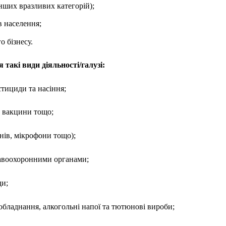
інших вразливих категорій);
в населення;
о бізнесу.
такі види діяльності/галузі:
стициди та насіння;
, вакцини тощо;
нів, мікрофони тощо);
правоохоронними органами;
ди;
обладнання, алкогольні напої та тютюнові вироби;