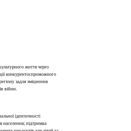
культурного життя через
ації конкурентоспроможного
регіону задля зміцнення
ів війни.
нальної ідентичності
ня населення; підтримка
урних продуктів для дітей та