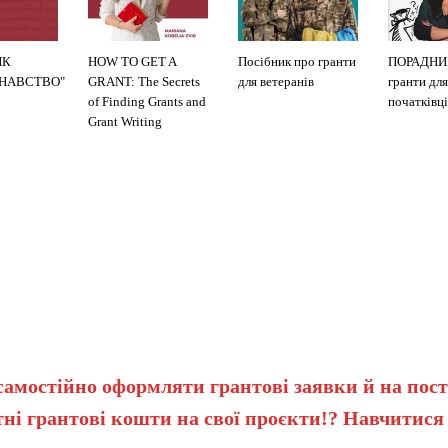
ИК
HOW TO GET A
Посібник про гранти
ПОРАДНИ
ЗНАВСТВО"
GRANT: The Secrets
для ветеранів
гранти для
of Finding Grants and
початківці
Grant Writing
самостійно оформляти грантові заявки й на пост
ні грантові кошти на свої проєкти!? Навчитися