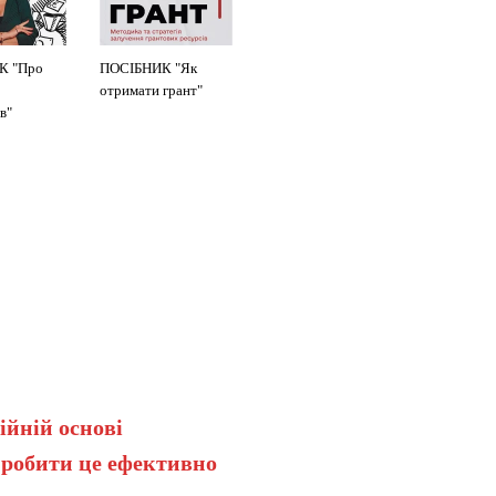
К "Про
ПОСІБНИК "Як
отримати грант"
в"
ійній основі
 робити це ефективно