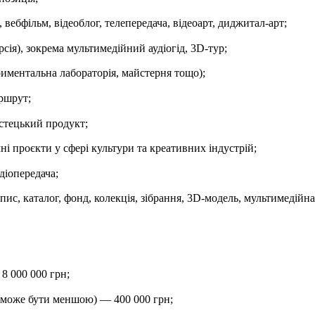
вебфільм, відеоблог, телепередача, відеоарт, диджитал-арт;
рсія), зокрема мультимедійний аудіогід, 3D-тур;
иментальна лабораторія, майстерня тощо);
ршрут;
стецький продукт;
чні проєкти у сфері культури та креативних індустрій;
діопередача;
пис, каталог, фонд, колекція, зібрання, 3D-модель, мультимедійна
 000 000 грн;
е може бути меншою) — 400 000 грн;