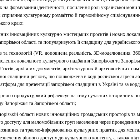
х на формування ідентичності; посилення ролі української мови 
; сприяння культурному розмаїттю й гармонійному співіснуван
ького краю;
існих інноваційних культурно-мистецьких проєктів і нових локал
Запорізької області та популяризують її спадщину для українсько
в та технологій (VR, доповнена реальність, 3D-моделювання, 360
слення локального культурного надбання Запоріжжя та Запорізько
’єктів, архівних документів, архітектурних й археологічних па
ної спадщини регіону, що пошкоджена в ході російської агресії аб
атформ для презентації запорізької спадщини в Україні та за кор
рного продукту, який рефлексує на тему сучасних історичних по
у Запоріжжя та Запорізької області;
порізькій області нових інноваційних громадських просторів та м
го доступу для маломобільних груп населення через проведення 
люзивних та травмо-інформованих культурних практик для мент
езпечення рівного доступу до культурного контенту, а також під