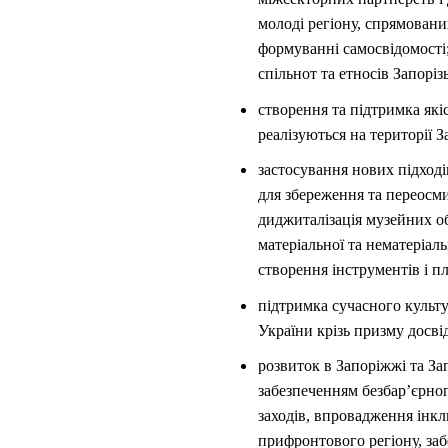
молоді регіону, спрямовани
формуванні самосвідомості
спільнот та етносів Запоріз
створення та підтримка як
реалізуються на території 
застосування нових підході
для збереження та переосми
диджиталізація музейних об
матеріальної та нематеріаль
створення інструментів і пл
підтримка сучасного культу
України крізь призму досвід
розвиток в Запоріжжі та За
забезпеченням безбар’єрно
заходів, впровадження інк
прифронтового регіону, заб