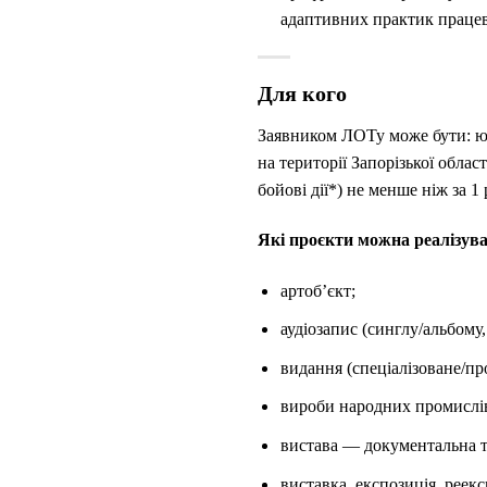
адаптивних практик працевл
Для кого
Заявником ЛОТу може бути: юр
на території Запорізької обла
бойові дії*) не менше ніж за 1
Які проєкти можна реалізув
артоб’єкт;
аудіозапис (синглу/альбому,
видання (спеціалізоване/пр
вироби народних промислів
вистава — документальна т
виставка, експозиція, реекс