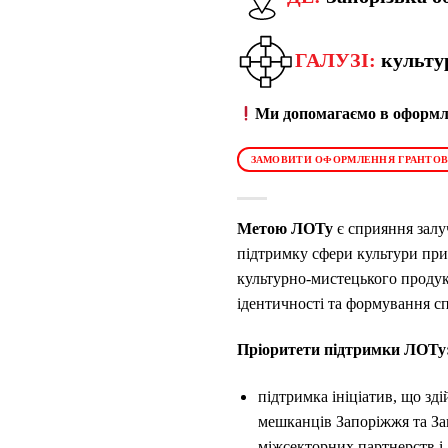
ГАЛУЗІ:
культу
Ми допомагаємо в оформле
ЗАМОВИТИ ОФОРМЛЕННЯ ГРАНТОВ
Метою ЛОТу
є сприяння залу
підтримку сфери культури при
культурно-мистецького продукт
ідентичності та формування сп
Пріоритети підтримки ЛОТу
підтримка ініціатив, що зд
мешканців Запоріжжя та Зап
міжсекторних партнерств і 