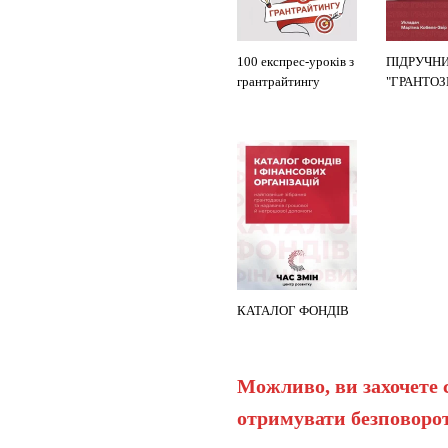
100 експрес-уроків з
ПІДРУЧН
грантрайтингу
"ГРАНТО
КАТАЛОГ ФОНДІВ
Можливо, ви захочете 
отримувати безповорот