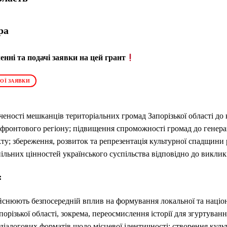
ра
нні та подачі заявки на цей грант
ОЇ ЗАЯВКИ
ченості мешканців територіальних громад Запорізької області до 
фронтового регіону; підвищення спроможності громад до генер
у; збереження, розвиток та репрезентація культурної спадщини 
ільних цінностей українського суспільства відповідно до виклик
:
ійснюють безпосередній вплив на формування локальної та націо
орізької області, зокрема, переосмислення історії для згуртуван
діалогових форматів щодо місцевої ідентичності; створення культ