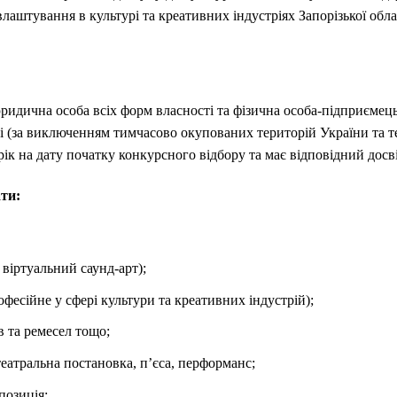
аштування в культурі та креативних індустріях Запорізької обла
идична особа всіх форм власності та фізична особа-підприємець
сті (за виключенням тимчасово окупованих територій України та т
 рік на дату початку конкурсного відбору та має відповідний досві
ати:
 віртуальний саунд-арт);
офесійне у сфері культури та креативних індустрій);
 та ремесел тощо;
еатральна постановка, п’єса, перформанс;
позиція;