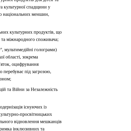
та культурної спадщини у
ню національних меншин,
ьних культурних продуктів, що
го та міжнародного споживача;
°, мультимедійні голограми)
ї області, зокрема
м’яток, оцифрування
о перебуває під загрозою,
доном;
дій та Війни за Незалежність
одернізація існуючих із
культурно-просвітницьких
ального відновлення мешканців
тримка інклюзивних та