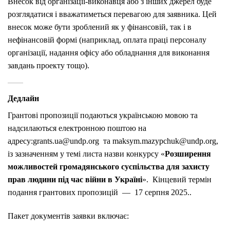
Внесок від організації-виконавця або з інших джерел буде
розглядатися і вважатиметься перевагою для заявника. Цей
внесок може бути зроблений як у фінансовій, так і в
нефінансовій формі (наприклад, оплата праці персоналу
організації, надання офісу або обладнання для виконання
завдань проекту тощо).
Дедлайн
Грантові пропозиції подаються українською мовою та
надсилаються електронною поштою на
адресу:
grants
.
ua
@
undp
.
org
та
maksym
.
mazypchuk
@
undp
.
org
,
із зазначенням у темі листа назви конкурсу
«
Розширення
можливостей громадянського суспільства для захисту
прав людини під час війни в Україні
»
. Кінцевий термін
подання грантових пропозицій —
17 серпня
2025..
Пакет документів заявки включає: