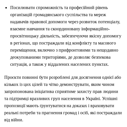
Посилювати спроможність та професійний рівень
організацій громадянського суспільства та мереж
надавачів правової допомоги через розвиток потенціалу,
взаємне навчання та скоординовану інформаційно-
просвітницьку діяльність, забезпечуючи якісну допомогу
в регіонах, що постраждали від конфлікту та масового
переміщення, включно з прифронтовими та нещодавно
деокупованими територіями, де дозволяє безпекова
ситуація, а також у віддалених населених пунктах.
Проєкти повинні бути розроблені для досягнення однієї або
кількох із цих цілей та чітко демонструвати, яким чином
запропонована ініціатива сприятиме захисту прав людини
та підтримці вразливих груп населення в Україні. Успішні
пропозиції мають ґрунтуватися на доказах і враховувати
реальні потреби та прагнення громад і осіб, які постраждали
від війни.