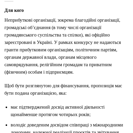
Для кого
Неприбуткові організації, зокрема благодійні організації,
громадські об’єднання (в тому числі організації
громадянського суспільства та спілки), які офіційно
зареєстровані в Україні. У рамках конкурсу не надаються
гранти прибутковим організаціям, політичним партіям,
органам державної влади, органам місцевого
самоврядування, релігійним громадам та приватним
(фізичним) особам і підприємцям.
Щоб бути розглянутою для фінансування, пропозиція має
бути подана організацією, яка:
має підтверджений досвід активної діяльності
щонайменше протягом чотирьох років;
володіє доведеним досвідом співпраці з міжнародними
донорами, належної реалізації проєктів та звітування.