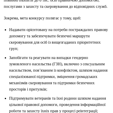
повинні охопити до 6 тис. осіб правничою допомогою,
послугами з захисту
та скеровування до відповідних служб
.
Зокрема, мета конкурсу полягає у тому, щоб:
Надавати орієнтовану на потреби постраждалих правову
допомогу та забезпечувати безпечні маршрути
скеровування для осіб із вищезгаданих пріоритетних
груп;
Запобігати та реагувати на випадки гендерно
зумовленого насильства (ГЗН), включно з сексуальним
насильством, пов’язаним із конфліктом, шляхом надання
спеціалізованої підтримки, зміцнення громадських
механізмів скеровування та підтримки безпечних
просторів і притулків;
Підтримувати ветеранів та їхні родини шляхом надання
цільової правової допомоги, проведення інформаційної
роботи та захисту їхніх прав у процесі реінтеграції;