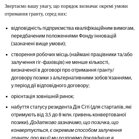
Звертаємо вашу увагу, що порядок визначає окремі умови
отримання гранту, серед них:
відповідність підприємства кваліфікаційним вимогам,
передбаченим положеннями Фонду інновацій
(зазначені вище умови);
створення робочих місць (наймані працівники та/або
залучення гіг-фахівців) не менше кількості,
визначеної в договорі про отримання гранту/
договору позики з альтернативними зобов’язаннями,
у період дії відповідного договору;
орієнтація зовнішній ринок;
набуття статусу резидента Дія Сіті (для стартапів, які
отримують від 3,5 до 8 млн. гривень конвертованої
позики).
Додатково зазначимо, що позичка, що
конвертується, є окремим способом залучення
гранту, про який ми розповімо докладніше в