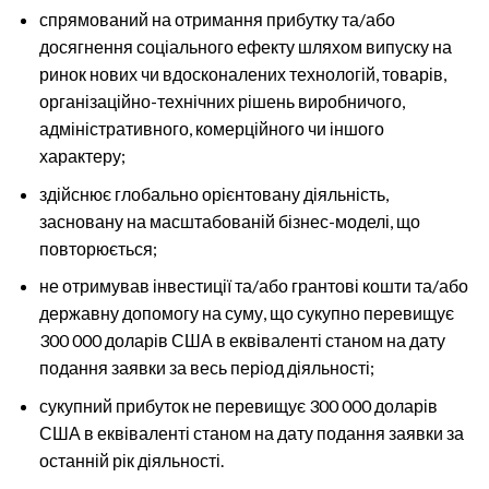
спрямований на отримання прибутку та/або
досягнення соціального ефекту шляхом випуску на
ринок нових чи вдосконалених технологій, товарів,
організаційно-технічних рішень виробничого,
адміністративного, комерційного чи іншого
характеру;
здійснює глобально орієнтовану діяльність,
засновану на масштабованій бізнес-моделі, що
повторюється;
не отримував інвестиції та/або грантові кошти та/або
державну допомогу на суму, що сукупно перевищує
300 000 доларів США в еквіваленті станом на дату
подання заявки за весь період діяльності;
сукупний прибуток не перевищує 300 000 доларів
США в еквіваленті станом на дату подання заявки за
останній рік діяльності.