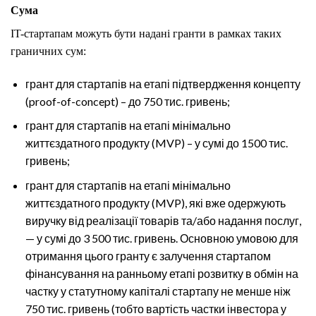
Сума
IT-стартапам можуть бути надані гранти в рамках таких
граничних сум:
грант для стартапів на етапі підтвердження концепту
(proof-of-concept) – до 750 тис. гривень;
грант для стартапів на етапі мінімально
життєздатного продукту (MVP) – у сумі до 1500 тис.
гривень;
грант для стартапів на етапі мінімально
життєздатного продукту (MVP), які вже одержують
виручку від реалізації товарів та/або надання послуг,
— у сумі до 3 500 тис. гривень. Основною умовою для
отримання цього гранту є залучення стартапом
фінансування на ранньому етапі розвитку в обмін на
частку у статутному капіталі стартапу не менше ніж
750 тис. гривень (тобто вартість частки інвестора у