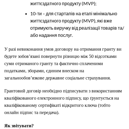
життєздатного продукту (MVP);
10-ти – для стартапів на етапі мінімально
життєздатного продукту (MVP), які вже
отримують виручку від реалізації товарів та/
або надання послуг.
У разі невиконання умов договору на отримання гранту ви
будете зобов’язані повернути різницю між 50 відсотками
суми отриманого гранту та фактично сплаченими
податками, зборами, єдиним внеском на
загальнообов’язкове державне соціальне страхування.
Грантовий договір необхідно підписувати з використанням
кваліфікованого електронного підпису, що ґрунтується на
кваліфікованому сертифікаті відкритого ключа (тобто
онлайн підпис та передача).
Як звітувати?