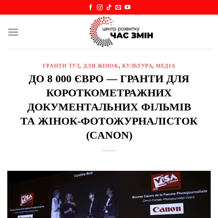
Skip
to
content
ГРАНТИ ТУТ
,
ДЛЯ ЖІНОК
,
КУЛЬТУРА
,
МЕДІА
ДО 8 000 ЄВРО — ГРАНТИ ДЛЯ
КОРОТКОМЕТРАЖНИХ
ДОКУМЕНТАЛЬНИХ ФІЛЬМІВ
ТА ЖІНОК-ФОТОЖУРНАЛІСТОК
(CANON)