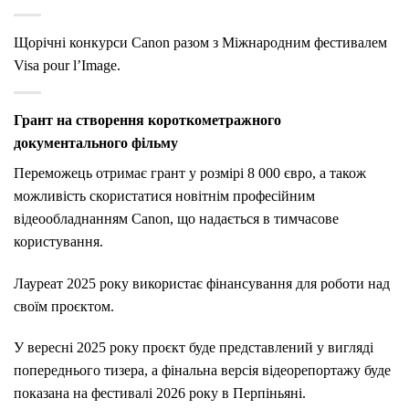
Щорічні конкурси Canon
разом
з
Міжнародним
фестивалем
Visa
pour
l’Image.
Грант на
створення
короткометражного
документального
фільму
Переможець
отримає
грант
у
розмірі
8
000
євро,
а
також
можливість
скористатися
новітнім
професійним
відеообладнанням
Canon,
що
надається
в
тимчасове
користування.
Лауреат
2025
року
використає
фінансування
для
роботи
над
своїм
проєктом.
У
вересні
2025
року
проєкт
буде
представлений
у
вигляді
попереднього
тизера,
а
фінальна
версія
відеорепортажу
буде
показана
на
фестивалі
2026
року
в
Перпіньяні.