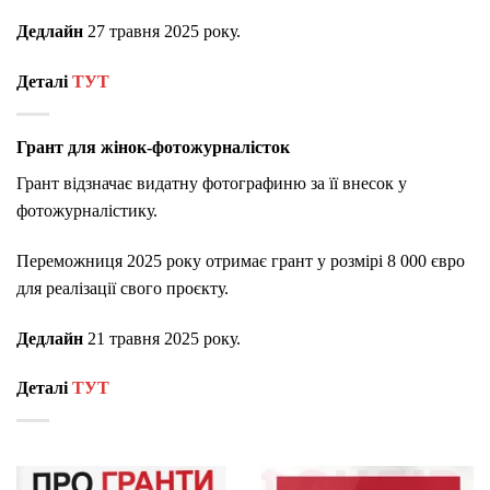
Дедлайн
27
травня
2025
року.
Деталі
ТУТ
Грант для жінок-фотожурналісток
Грант
відзначає
видатну
фотографиню
за
її
внесок
у
фотожурналістику.
Переможниця
2025
року
отримає
грант
у
розмірі
8
000
євро
для
реалізації
свого
проєкту.
Дедлайн
21
травня
2025
року.
Деталі
ТУТ