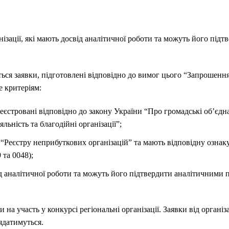
зації, які мають досвід аналітичної роботи та можуть його під
ься заявки, підготовлені відповідно до вимог цього “Запрошення”,
 критеріям:
ареєстровані відповідно до закону України “Про громадські об’єдн
льність та благодійні організації”;
до “Реєстру неприбуткових організацій” та мають відповідну озна
 та 0048);
від аналітичної роботи та можуть його підтвердити аналітичними 
на участь у конкурсі регіональні організації. Заявки від організа
ядатимуться.