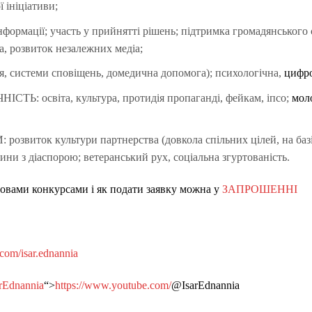
 ініціативи;
ормації; участь у прийнятті рішень; підтримка громадянського с
а, розвиток незалежних медіа;
, системи сповіщень, домедична допомога); психологічна,
цифро
: освіта, культура, протидія пропаганді, фейкам, іпсо;
мол
виток культури партнерства (довкола спільних цілей, на базі 
ини з діаспорою; ветеранський рух, соціальна згуртованість.
овами конкурсами і як подати заявку можна у
ЗАПРОШЕННІ
com/isar.ednannia
rEdnannia
“>
https://www.youtube.com/
@IsarEdnannia