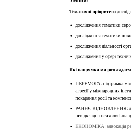
Умови:
Тематичні пріоритети
дослід
дослідження тематики євроі
дослідження тематики пово
дослідження діяльності орга
дослідження у сфері техні
Які напрямки ми розглядаємо
ПЕРЕМОГА: підтримка міжнар
агресії у міжнародних інст
покарання росії та компенса
РАННЄ ВІДНОВЛЕННЯ: допомо
невідкладна психологічна 
ЕКОНОМІКА: адвокація рефор