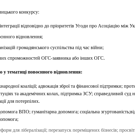
ницького конкурсу:
нтеграції відповідно до пріоритетів Угоди про Асоціацію між У
єнного відновлення;
нізацій громадянського суспільства під час війни;
чних спроможностей ОГС-заявника або інших ОГС.
 у тематиці повоєнного відновлення:
одної коаліції; адвокація зброї та фінансової підтримки; проти
итуціях та академічних колах, підтримка ЗСУ; справедливий суд
ції для потерпілих.
га ВПО; гуманітарна допомога; соціальна згуртованість;відбу
допомога;
м для лібералізації; перезапуск переміщених бізнесів; просвіт