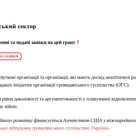
ський сектор
нні та подачі заявки на цей грант
ОЇ ЗАЯВКИ
ткові організації та організації, які мають досвід аналітичної ро
цьких ініціатив організації громадянського суспільства (ОГС).
 рівня доказовості та аргументованості у плануванні відновлення
ас війни.
аційного розвитку фінансується Агентством США з міжнародног
ьної підтримки громадянського суспільства України».