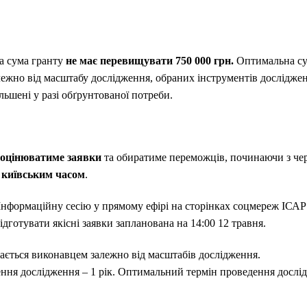
а сума гранту
не має перевищувати
750 000 грн.
Оптимальна су
лежно від масштабу дослідження, обраних інструментів дослідже
льшені у разі обґрунтованої потреби.
оцінюватиме заявки
та обиратиме переможців, починаючи з че
а київським часом
.
нформаційну сесію у прямому ефірі на сторінках соцмереж ІСА
ідготувати якісні заявки запланована на 14:00 12 травня.
рається виконавцем залежно від масштабів дослідження.
ня дослідження – 1 рік. Оптимальний термін проведення дослідж