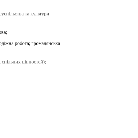
успільства та культури
ва;
одіжна робота; громадянська
спільних цінностей);