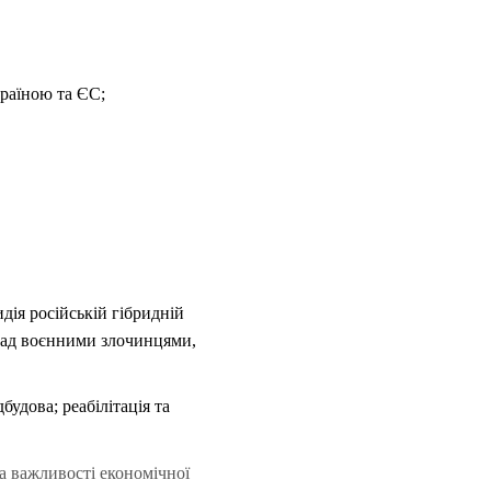
країною та ЄС;
дія російській гібридній
 над воєнними злочинцями,
дова; реабілітація та
а важливості економічної