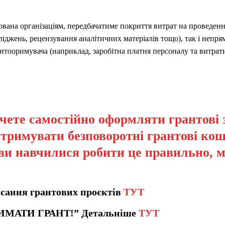
ована організаціям, передбачатиме покриття витрат на проведен
іджень, рецензування аналітичних матеріалів тощо), так і непря
антооримувача (наприклад, заробітна платня персоналу та витрат
чете самостійно оформляти грантові 
отримувати безповоротні грантові кош
ви навчилися робити це правильно, 
сання грантових проєктів
ТУТ
ИМАТИ ГРАНТ!” Детальніше
ТУТ