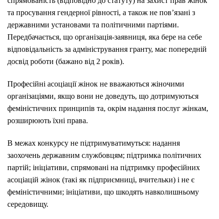
спрямованість (відповідно до статуту) на захист прав жінок
та просування гендерної рівності, а також не пов’язані з
державними установами та політичними партіями.
Передбачається, що організація-заявниця, яка бере на себе
відповідальність за адміністрування гранту, має попередній
досвід роботи (бажано від 2 років).
Професійні асоціації жінок не вважаються жіночими
організаціями, якщо вони не доведуть, що дотримуються
феміністичних принципів та, окрім надання послуг жінкам,
розширюють їхні права.
В межах конкурсу не підтримуватимуться: надання
заохочень державним службовцям; підтримка політичних
партій; ініціативи, спрямовані на підтримку професійних
асоціацій жінок (такі як підприємниці, вчительки) і не є
феміністичними; ініціативи, що шкодять навколишньому
середовищу.