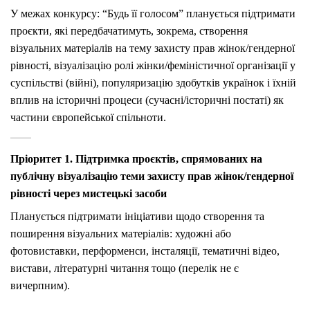
У межах конкурсу: “Будь її голосом” планується підтримати
проєкти, які передбачатимуть, зокрема, створення
візуальних матеріалів на тему захисту прав жінок/гендерної
рівності, візуалізацію ролі жінки/феміністичної організації у
суспільстві (війні), популяризацію здобутків українок і їхній
вплив на історичні процеси (сучасні/історичні постаті) як
частини європейської спільноти.
Пріоритет 1. Підтримка проєктів, спрямованих на
публічну візуалізацію теми захисту прав жінок/гендерної
рівності через мистецькі засоби
Планується підтримати ініціативи щодо створення та
поширення візуальних матеріалів: художні або
фотовиставки, перформенси, інсталяції, тематичні відео,
вистави, літературні читання тощо (перелік не є
вичерпним).