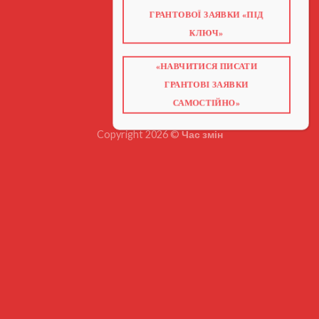
ПРО НАС
ГРАНТОВОЇ ЗАЯВКИ «ПІД
ГРАНТИ 2026
ГРАНТИ ЄС
КЛЮЧ»
БЛОГ
ПОСЛУГИ
НАВЧАННЯ
«НАВЧИТИСЯ ПИСАТИ
КНИГИ
КОНТАКТИ
ГРАНТОВІ ЗАЯВКИ
ВІДЕО ПРО ГРАНТИ
САМОСТІЙНО»
Copyright 2026 ©
Час змін