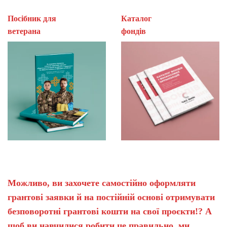
Посібник для
Каталог
ветерана
фон
Можливо, ви захочете самостійно оформляти
грантові заявки й на постійній основі отримувати
безповоротні грантові кошти на свої проєкти!? А
щоб ви навчилися робити це правильно, ми