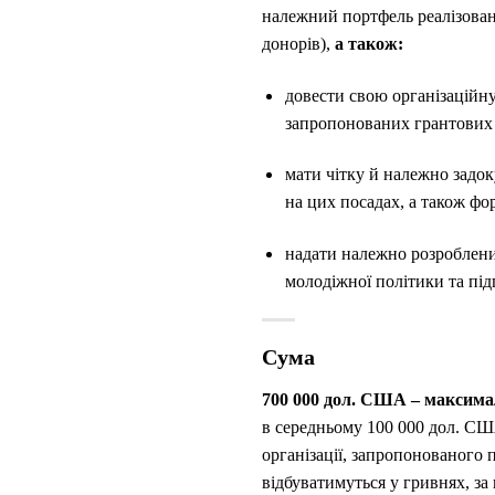
належний портфель реалізован
донорів),
а також:
довести свою організаційну
запропонованих грантових з
мати чітку й належно задо
на цих посадах, а також фо
надати належно розроблений
молодіжної політики та пі
Сума
700 000 дол. США – максима
в середньому 100 000 дол. США
організації, запропонованого 
відбуватимуться у гривнях, з