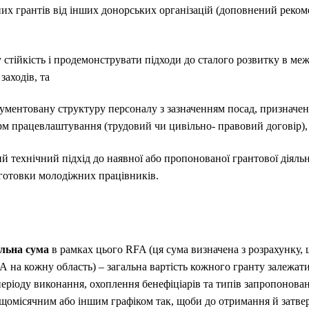
их грантів від інших донорських організацій (доповнений реко
 стійкість і продемонструвати підходи до сталого розвитку в ме
аходів, та
кументовану структуру персоналу з зазначенням посад, призначен
рм працевлаштування (трудовий чи цивільно- правовий договір),
 технічний підхід до наявної або пропонованої грантової діяльн
дготовки молодіжних працівників.
льна сума
в рамках цього RFA (ця сума визначена з розрахунку,
 на кожну область) – загальна вартість кожного гранту залежати
періоду виконання, охоплення бенефіціарів та типів запропонов
а щомісячним або іншим графіком так, щоби до отримання й затв