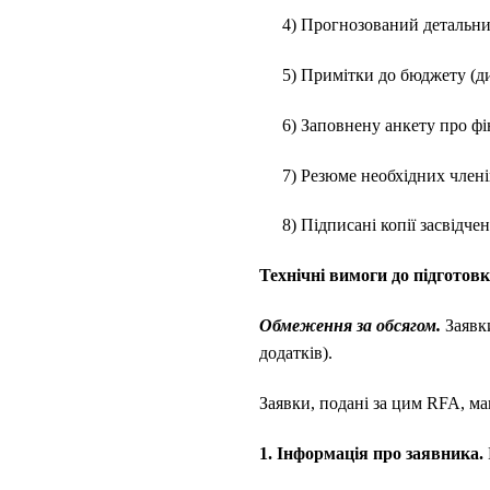
4) Прогнозований детальни
5) Примітки до бюджету (ди
6) Заповнену анкету про фі
7) Резюме необхідних член
8) Підписані копії засвідче
Технічні вимоги до підготов
Обмеження за обсягом.
Заявки
додатків).
Заявки, подані за цим RFA, м
1. Інформація про заявника.