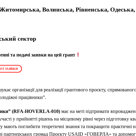
Житомирська, Волинська, Рівненська, Одеська,
ський сектор
нні та подачі заявки на цей грант
ОЇ ЗАЯВКИ
укає організації для реалізації грантового проєкту, спрямованог
олодіжні працівники”.
вники” (RFA-HOVERLA-010
)
має на меті підтримати впровадженн
часті у прийнятті рішень на місцевому рівні через підготовку к
ту мають поглибити теоретичні знання та покращити практичні н
орі партнерських громад Проєкту USAID «ГОВЕРЛА» та допомог