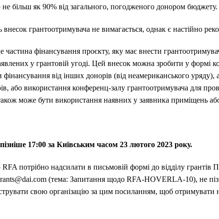
о не більш як 90% від загального, погодженого донором бюджету.
ь внесок грантоотримувача не вимагається, однак є настійно ре
 частина фінансування проєкту, яку має внести грантоотримува
заявлених у грантовій угоді. Цей внесок можна зробити у формі ко
фінансування від інших донорів (від неамериканського уряду), 
ів, або використання конференц-залу грантоотримувача для пров
також може бути використання наявних у заявника приміщень або
 пізніше 17:00 за Київським часом 23 лютого 2023 року.
го RFA потрібно надсилати в письмовій формі до відділу грант
agrants@dai.com (тема: Запитання щодо RFA-HOVERLA-10), не піз
єструвати свою організацію за цим посиланням, щоб отримувати