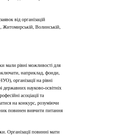
аявок від організацій
, Житомирській, Волинській,
ки мали рівні можливості для
 включати, наприклад, фонди,
НУО), організації на рівні
рі державних науково-освітніх
рофесійні асоціації та
ватися на конкурс, розуміючи
вник повинен вивчити питання
ки. Організації повинні мати