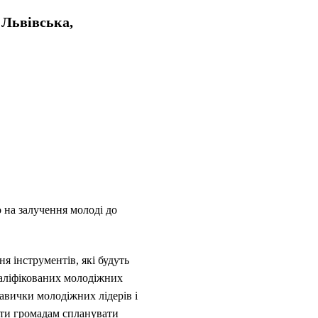
 Львівська,
о на залучення молоді до
я інструментів, які будуть
валіфікованих молодіжних
авички молодіжних лідерів і
ти громадам спланувати