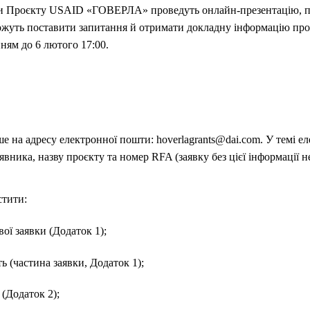
ники Проєкту USAID «ГОВЕРЛА» проведуть онлайн-презентацію
можуть поставити запитання й отримати докладну інформацію про
ням до 6 лютого 17:00.
 на адресу електронної пошти: hoverlagrants@dai.com. У темі е
явника, назву проєкту та номер RFA (заявку без цієї інформації н
стити:
ої заявки (Додаток 1);
ть (частина заявки, Додаток 1);
(Додаток 2);