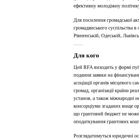
ефективну молодіжну політику
Для посилення громадської акт
громадянського суспільства 
Рівненській, Одеській, Львівсь
Для кого
Цей RFA виходить у формі публ
подання заявки на фінансуван
асоціації органів місцевого са
громад, організації країни ре
установ, а також міжнародні не
консорціуми згаданих вище орг
що грантовий бюджет не може 
оподаткування грантових кошт
Розглядатимуться юридичні осо