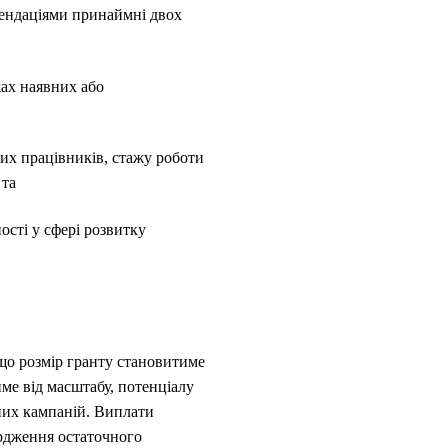
мендаціями принаймні двох
жах наявних або
их працівників, стажу роботи
 та
ості у сфері розвитку
 що розмір гранту становитиме
ме від масштабу, потенціалу
аних кампаній. Виплати
ердження остаточного