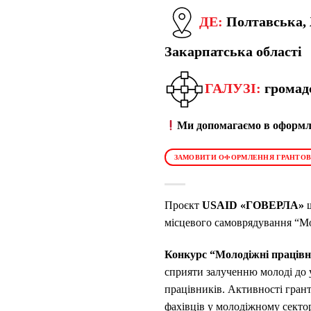
ДЕ:
Полтавська, 
Закарпатська області
ГАЛУЗІ:
громад
Ми допомагаємо в оформле
ЗАМОВИТИ ОФОРМЛЕННЯ ГРАНТОВ
Проєкт
USAID «ГОВЕРЛА»
ш
місцевого самоврядування “М
Конкурс “Молодіжні праці
сприяти залученню молоді до у
працівників. Активності гран
фахівців у молодіжному сект