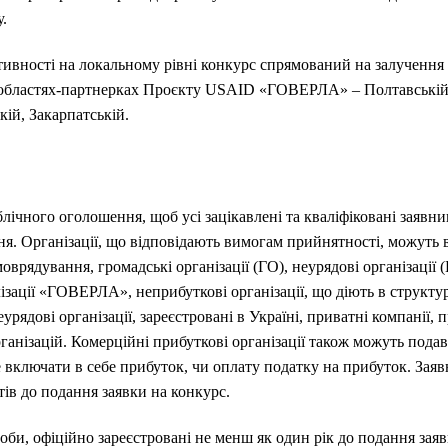
.
ивності на локальному рівні конкурс спрямований на залучення з
в областях-партнерках Проєкту USAID «ГОВЕРЛА» – Полтавській
кій, Закарпатській.
ічного оголошення, щоб усі зацікавлені та кваліфіковані заявни
ня. Організації, що відповідають вимогам прийнятності, можуть
моврядування, громадські організації (ГО), неурядові організації (
алізації «ГОВЕРЛА», неприбуткові організації, що діють в структу
урядові організації, зареєстровані в Україні, приватні компанії, п
анізацій. Комерційні прибуткові організації також можуть пода
включати в себе прибуток, чи оплату податку на прибуток. Зая
ів до подання заявки на конкурс.
би, офіційно зареєстровані не менш як один рік до подання заяв