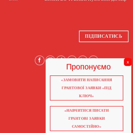
ПІДПИСАТИСЬ
«ЗАМОВИТИ НАПИСАННЯ
ГОЛОВНА
ПРО НАС
ГРАНТОВОЇ ЗАЯВКИ «ПІД
ГРАНТИ 2026
ГРАНТИ ЄС
КЛЮЧ»
БЛОГ
ПОСЛУГИ
НАВЧАННЯ
КНИГИ
«НАВЧИТИСЯ ПИСАТИ
КОНТАКТИ
ВІДЕО ПРО ГРАНТИ
ГРАНТОВІ ЗАЯВКИ
САМОСТІЙНО»