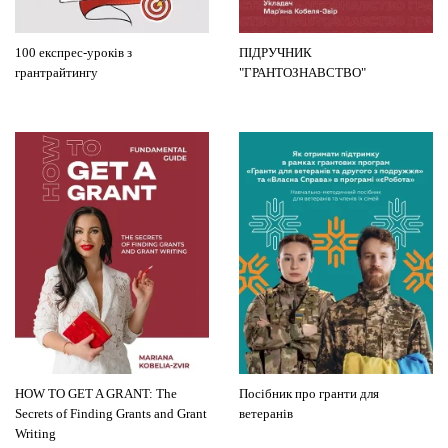
100 експрес-уроків з
ПІДРУЧНИК
грантрайтингу
"ГРАНТОЗНАВСТВО"
HOW TO GET A GRANT: The
Посібник про гранти для
Secrets of Finding Grants and Grant
ветеранів
Writing