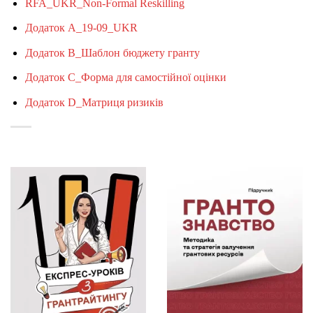
RFA_UKR_Non-Formal Reskilling
Додаток A_19-09_UKR
Додаток B_Шаблон бюджету гранту
Додаток C_Форма для самостійної оцінки
Додаток D_Матриця ризиків