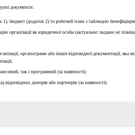
упні документи:
 1), бюджет (додаток 2) та робочий план з таблицею бенефіціарів
цію організації як юридичної особи (актуальне: видане не пізніше
ганізації, органограми або іншої відповідної документації, яка 
зації;
нансовий, так і програмний (за наявності);
д відповідних донорів або партнерів (за наявності).