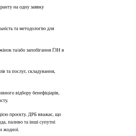
ранту на одну заявку
ьність та методологію для
інок та/або запобігання ҐЗН в
ів та послуг, складування,
ивного відбору бенефіціарів,
сту.
ацією проєкту. ДРБ вважає, що
да, паливо та інші супутні
и жодної.