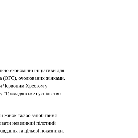
ьно-економічні ініціативи для
ва (ОГС), очолюваних жінками,
ким Червоним Хрестом у
у “Громадянське суспільство
й жінок та/або запобігання
ривати невеликий пілотний
завдання та цільові показники.