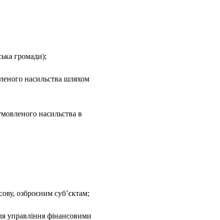
ська громади);
вленого насильства шляхом
умовленого насильства в
сову, озброєним суб’єктам;
для управління фінансовими