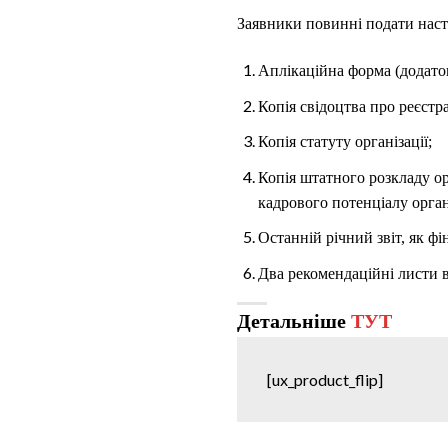
Заявники повинні подати наст
Аплікаційна форма (додаток
Копія свідоцтва про реєстра
Копія статуту організації;
Копія штатного розкладу ор
кадрового потенціалу органі
Останній річний звіт, як фі
Два рекомендаційні листи ві
Детальніше
ТУТ
[ux_product_flip]