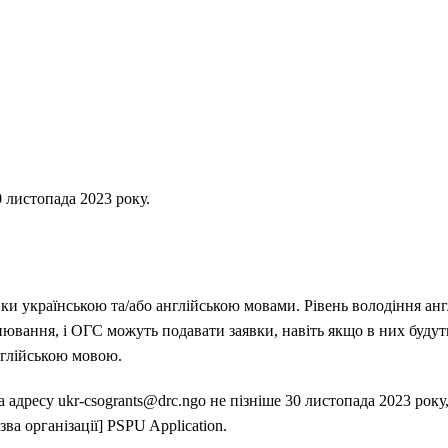
 листопада 2023 року.
ки українською та/або англійською мовами. Рівень володіння ан
нювання, і ОГС можуть подавати заявки, навіть якщо в них будут
нглійською мовою.
 адресу ukr-csogrants@drc.ngo не пізніше 30 листопада 2023 року,
а організації] PSPU Application.