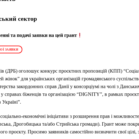
ський сектор
нні та подачі заявки на цей грант
ОЇ ЗАЯВКИ
ців (ДРБ) оголошує конкурс проєктних пропозицій (КПП) “Соціал
й жінок” для українських організацій громадянського суспільст
терства закордонних справ Данії у консорціумі на чолі з Дансь
 у справах біженців та організацією “DIGNITY”, в рамках проєкт
 Україні”.
 соціально-економічні ініціативи з розширення прав і можливосте
вівська, Дрогобицька та/або Стрийська громади). Грант може пок
го проєкту. Просимо заявників самостійно визначити свої цілі, 