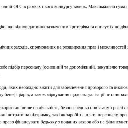
 одній ОГС в рамках цього конкурсу заявок. Максимальна сума г
ю, що відповідає вищезазначеним критеріям та описує їхню діял
мічних заходів, спрямованих на розширення прав і можливостей ж
себе підбір персоналу (основний та допоміжний), закупівлю товар
;
ходи, яких необхідно вжити для забезпечення прозорого та інклюз
ору бенефіціарів, а також міркування щодо актуалізації питань захи
користані лише на діяльність, безпосередньо пов’язану з реаліз
ні витрати на підтримку, такі як заробітна плата персоналу, орен
 право фінансувати будь-яку з поданих заявок або не фінансуват