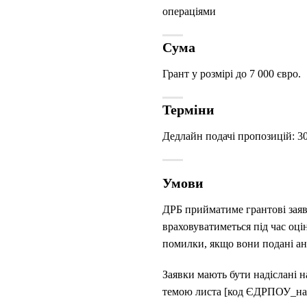
операціями
Сума
Грант у розмірі до 7 000 євро.
Терміни
Дедлайн подачі пропозицій: 30
Умови
ДРБ прийматиме грантові заяв
враховуватиметься під час оці
помилки, якщо вони подані а
Заявки мають бути надіслані на
темою листа [код ЄДРПОУ_назв