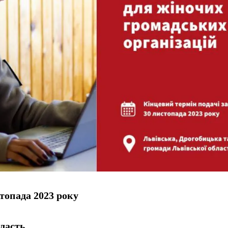
топада 2023 року
ласть