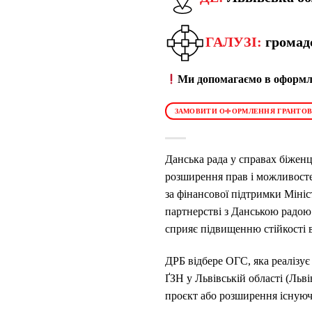
ГАЛУЗІ:
громад
Ми допомагаємо в оформле
ЗАМОВИТИ ОФОРМЛЕННЯ ГРАНТОВ
Данська рада у справах біжен
розширення прав і можливосте
за фінансової підтримки Мініс
партнерстві з Данською радою
сприяє підвищенню стійкості в
ДРБ відбере ОГС, яка реалізує
ҐЗН у Львівській області (Ль
проєкт або розширення існуючо