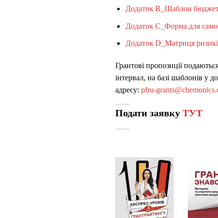
Додаток B_Шаблон бюджет
Додаток C_Форма для самос
Додаток D_Матриця ризикі
Грантові пропозиції подаютьс
інтервал, на базі шаблонів у 
адресу:
pfru-grants@chemonics
Подати заявку
ТУТ