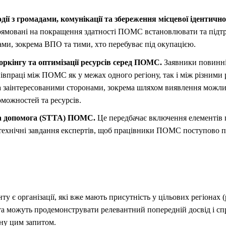
дії з громадами, комунікації та збереження місцевої ідентично
рямовані на покращення здатності ПОМС встановлювати та підтр
ами, зокрема ВПО та тими, хто перебуває під окупацією.
оркінгу та оптимізації ресурсів серед ПОМС.
Заявники повинні
івпраці між ПОМС як у межах одного регіону, так і між різними р
а заінтересованими сторонами, зокрема шляхом виявлення можл
можностей та ресурсів.
а допомога (STTA) ПОМС.
Це передбачає включення елементів п
технічні завдання експертів, щоб працівники ПОМС поступово п
у є організації, які вже мають присутність у цільових регіонах 
та можуть продемонструвати релевантний попередній досвід і сп
ену цим запитом.