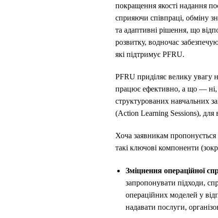
покращення якості надання пос
сприяючи співпраці, обміну з
та адаптивні рішення, що від
розвитку, водночас забезпечую
які підтримує PFRU.
PFRU приділяє велику увагу н
працює ефективно, а що — ні,
структурованих навчальних захо
(Action Learning Sessions), д
Хоча заявникам пропонується п
такі ключові компоненти (зокр
Зміцнення операційної сп
запропонувати підходи, сп
операційних моделей у від
надавати послуги, організ