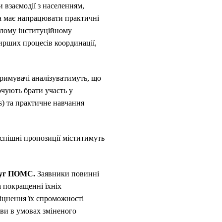
 взаємодії з населенням,
ва має напрацювати практичні
алому інституційному
ирших процесів координації,
римувачі аналізуватимуть, що
чують брати участь у
ws) та практичне навчання
успішні пропозиції міститимуть
слуг ПОМС.
Заявники повинні
 покращенні їхніх
міцнення їх спроможності
ви в умовах зміненого