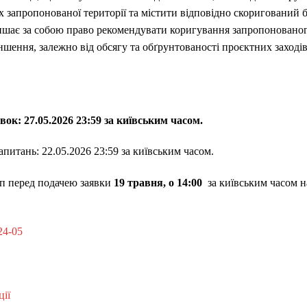
 запропонованої території та містити відповідно скоригований 
ишає за собою право рекомендувати коригування запропонованог
шення, залежно від обсягу та обґрунтованості проєктних заходів.
ок: ​​27.05.2026 23:59 за київським часом.
питань:​ 22.05.2026 23:59 за київським часом.
 перед подачею заявки
19 травня, o 14:00
за київським часом н
24-05
ії