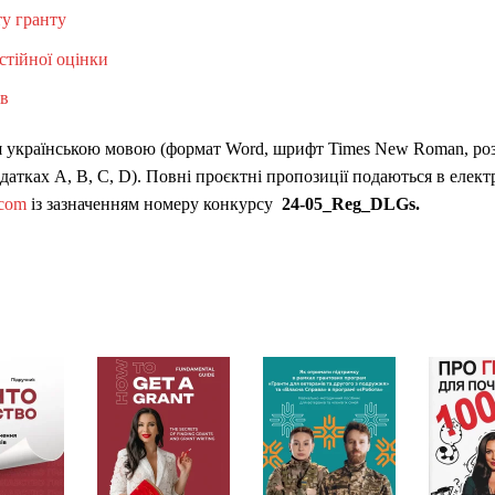
у гранту
тійної оцінки
в
я українською мовою (формат Word, шрифт Times New Roman, ро
додатках A, B, С, D). Повні проєктні пропозиції подаються в елек
.com
із зазначенням номеру конкурсу
24-05_
Reg
_
DLGs.