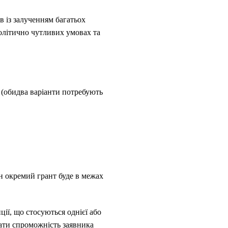
в із залученням багатьох
політично чутливих умовах та
(обидва варіанти потребують
н окремий грант буде в межах
ії, що стосуються однієї або
вати спроможність заявника