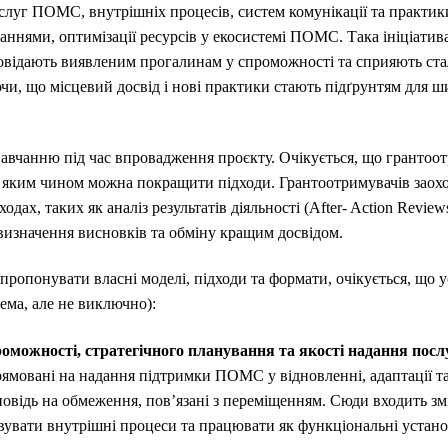
луг ПОМС, внутрішніх процесів, систем комунікації та практики
наннями, оптимізації ресурсів у екосистемі ПОМС. Така ініціати
повідають виявленим прогалинам у спроможності та сприяють ст
чи, що місцевий досвід і нові практики стають підґрунтям для ш
авчанню під час впровадження проєкту. Очікується, що грантоот
 яким чином можна покращити підходи. Грантоотримувачів заохо
дах, таких як аналіз результатів діяльності (After- Action Revie
ля визначення висновків та обміну кращим досвідом.
ропонувати власні моделі, підходи та формати, очікується, що 
ема, але не виключно):
роможності, стратегічного планування та якості надання по
рямовані на надання підтримки ПОМС у відновленні, адаптації та
повідь на обмеження, пов’язані з переміщенням. Сюди входить з
овувати внутрішні процеси та працювати як функціональні устано