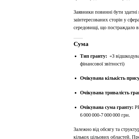
Заявники повинні бути здатні 
заінтересованих сторін у сфер
середовищі, що постраждало ві
Сума
Тип гранту:
​«З відшкодув
фінансової звітності)​
Очікувана кількість прису
Очікувана тривалість гра
Очікувана сума гранту: ​
P
6 000 000-7 000 000 грн.
Залежно від обсягу та структу
кількох цільових областей. Пр