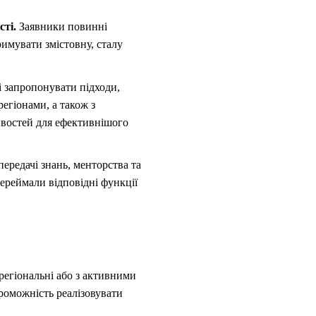
сті.
Заявники повинні
имувати змістовну, сталу
 запропонувати підходи,
егіонами, а також з
ивостей для ефективнішого
ередачі знань, менторства та
ереймали відповідні функції
(регіональні або з активними
роможність реалізовувати