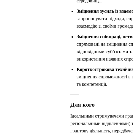
середовища.
Зміцнення зусиль із взаємо
запропонувати підходи, сп
взаємодію зі своїми громад
Зміцнення співпраці, нетв
спрямовані на зміцнення сп
відповідними суб’єктами т
використання наявних спро
Короткострокова технічн
зміцнення спроможності в 
та компетенції.
Для кого
Ідеальними отримувачами грант
регіональними відділеннями) 
грантову діяльність, передбач