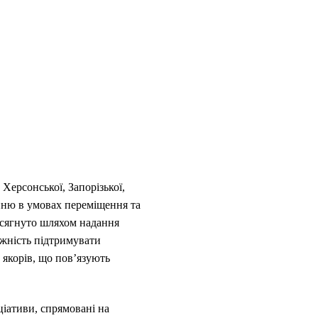
Херсонської, Запорізької,
нню в умовах переміщення та
осягнуто шляхом надання
жність підтримувати
 якорів, що пов’язують
іціативи, спрямовані на