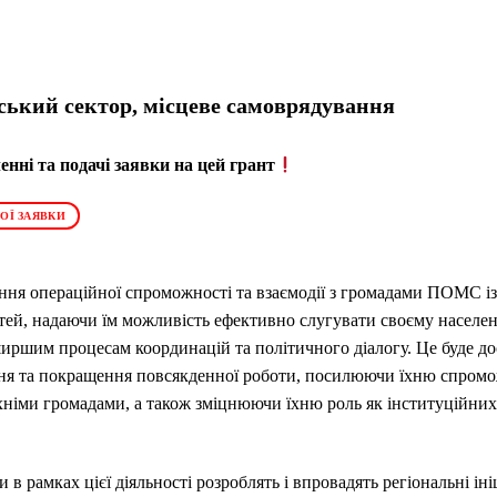
ький сектор, місцеве самоврядування
нні та подачі заявки на цей грант
ОЇ ЗАЯВКИ
ення операційної спроможності та взаємодії з громадами ПОМС із 
стей, надаючи їм можливість ефективно слугувати своєму населе
ширшим процесам координацій та політичного діалогу. Це буде д
я та покращення повсякденної роботи, посилюючи їхню спромо
 їхніми громадами, а також зміцнюючи їхню роль як інституційних
 в рамках цієї діяльності розроблять і впровадять регіональні ін