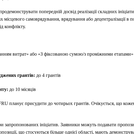
продемонструвати попередній досвід реалізації складних ініціати
ах місцевого самоврядування, врядування або децентралізації в 
д конфлікту.
анням витрат» або «З фіксованою сумою/з проміжними етапами» 
джених грантів: ​
до 4 грантів
нту:
до 10 місяців
FRU планує присудити до чотирьох грантів. Очікується, що коже
ри запропонованих ініціатив. Заявники можуть подавати пропозиц
опозиції, що стосуються більше однієї області, мають демонстру