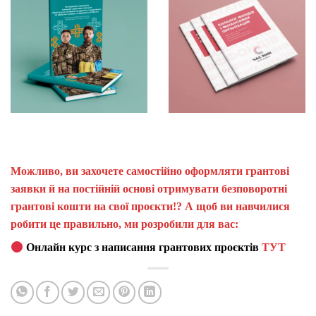
Можливо, ви захочете самостійно оформляти грантові
заявки й на постійній основі отримувати безповоротні
грантові кошти на свої проєкти!? А щоб ви навчилися
робити це правильно, ми розробили для вас:
Онлайн курс з написання грантових проєктів
ТУТ