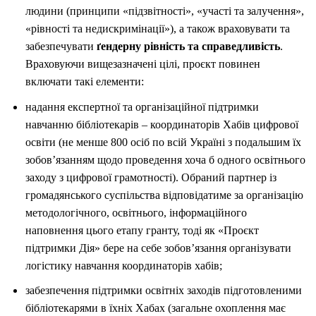
людини (принципи «підзвітності», «участі та залучення»,
«рівності та недискримінації»), а також враховувати та
забезпечувати
ґендерну рівність та справедливість
.
Враховуючи вищезазначені цілі, проєкт повинен
включати такі елементи:
надання експертної та організаційної підтримки
навчанню бібліотекарів – координаторів Хабів цифрової
освіти (не менше 800 осіб по всій Україні з подальшим їх
зобов’язанням щодо проведення хоча б одного освітнього
заходу з цифрової грамотності). Обраний партнер із
громадянського суспільства відповідатиме за організацію
методологічного, освітнього, інформаційного
наповнення цього етапу гранту, тоді як «Проєкт
підтримки Дія» бере на себе зобов’язання організувати
логістику навчання координаторів хабів;
забезпечення підтримки освітніх заходів підготовленими
бібліотекарями в їхніх Хабах (загальне охоплення має