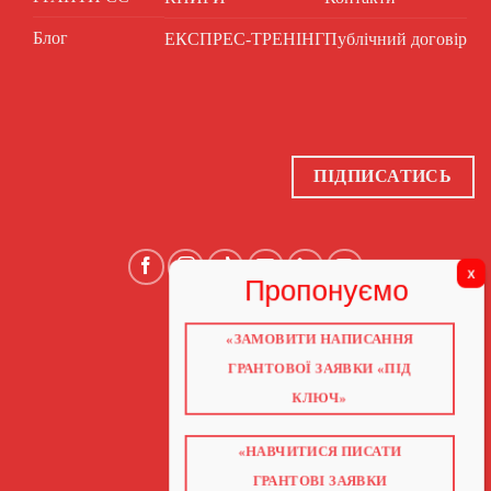
Блог
ЕКСПРЕС-ТРЕНІНГ
Публічний договір
ПІДПИСАТИСЬ
«ЗАМОВИТИ НАПИСАННЯ
ГОЛОВНА
ПРО НАС
ГРАНТОВОЇ ЗАЯВКИ «ПІД
ГРАНТИ 2026
ГРАНТИ ЄС
КЛЮЧ»
БЛОГ
ПОСЛУГИ
НАВЧАННЯ
КНИГИ
«НАВЧИТИСЯ ПИСАТИ
КОНТАКТИ
ВІДЕО ПРО ГРАНТИ
ГРАНТОВІ ЗАЯВКИ