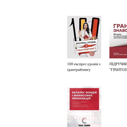
100 експрес-уроків з
ПІДРУЧН
грантрайтингу
"ГРАНТО