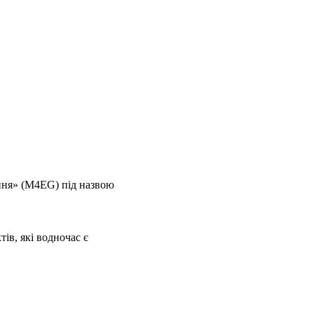
ння» (M4EG) під назвою
ів, які водночас є