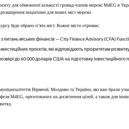
роєкту для обмеженої кількості громад-членів мережі M4EG в Укра
я розширення ініціативи для інших міст мережі.
урсу буде обрано п’ять міст. Кожне місто отримає:
 питань міських фінансів — City Finance Advisory (CFA) Funct
нвестиційних проєктів, які відповідають пріоритетам розвитк
розмірі до 60 000 доларів США на підготовку інвестиційного
муніципалітетів Вірменії, Молдови та України, які вже брали уч
феля M4EG, орієнтованих на досягнення цілей, а також для інши
витку.