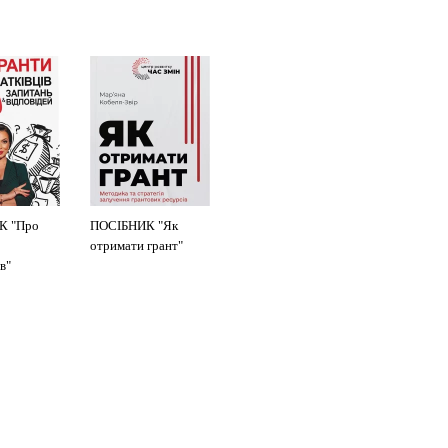
К "Про
ПОСІБНИК "Як
отримати грант"
в"