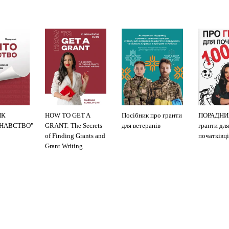
ИК
HOW TO GET A
Посібник про гранти
ПОРАДНИ
ЗНАВСТВО"
GRANT: The Secrets
для ветеранів
гранти для
of Finding Grants and
початківці
Grant Writing