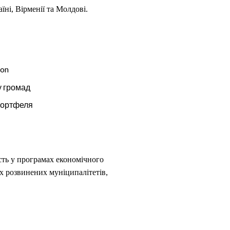
їні, Вірменії та Молдові.
ion
у громад
 портфеля
асть у програмах економічного
х розвинених муніципалітетів,