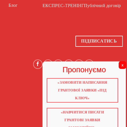
Блог
ЕКСПРЕС-ТРЕНІНГ
Публічний договір
ПІДПИСАТИСЬ
«ЗАМОВИТИ НАПИСАННЯ
ГОЛОВНА
ПРО НАС
ГРАНТОВОЇ ЗАЯВКИ «ПІД
ГРАНТИ 2026
ГРАНТИ ЄС
КЛЮЧ»
БЛОГ
ПОСЛУГИ
НАВЧАННЯ
КНИГИ
«НАВЧИТИСЯ ПИСАТИ
КОНТАКТИ
ВІДЕО ПРО ГРАНТИ
ГРАНТОВІ ЗАЯВКИ