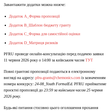
Завантажити додатки можна нижче:
Додаток А_Форма пропозиції
Додаток B_Шаблон бюджету гранту
Додаток C_Форма для самостійної оцінки
Додаток D_Матриця ризиків
PFRU проведе онлайн-консультацію перед подачею заявки
11 червня 2026 року о 14:00 за київським часом
ТУТ
Повні грантові пропозиції подаються в електронному
вигляді на адресу:
pfru-grants@chemonics.com
із зазначенням
номера конкурсу
: 24-08_
Youth FormalEd
.
PFRU прийматиме
проєктні пропозиції до
23:59 за київським часом 25 червня
2026 року.
Будь-які питання стосовно цього оголошення прохання