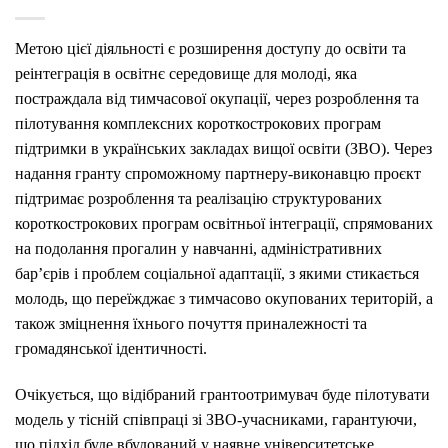
Метою цієї діяльності є розширення доступу до освіти та
реінтеграція в освітнє середовище для молоді, яка
постраждала від тимчасової окупації, через розроблення та
пілотування комплексних короткострокових програм
підтримки в українських закладах вищої освіти (ЗВО). Через
надання гранту спроможному партнеру-виконавцю проєкт
підтримає розроблення та реалізацію структурованих
короткострокових програм освітньої інтеграції, спрямованих
на подолання прогалин у навчанні, адміністративних
бар’єрів і проблем соціальної адаптації, з якими стикається
молодь, що переїжджає з тимчасово окупованих територій, а
також зміцнення їхнього почуття приналежності та
громадянської ідентичності.
Очікується, що відібраний грантоотримувач буде пілотувати
модель у тісній співпраці зі ЗВО-учасниками, гарантуючи,
що підхід буде вбудований у наявне університетське