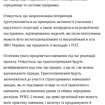
середовище та системи підтримки.
Очікується, що запропонована інтервенція
ґрунтуватиметься на принципах активності учасників і
відсутності сегрегації, а також зосередиться на розробленні
послідовних, відтворюваних моделей, які після пілотування
можуть бути інституціоналізовані та масштабовані в усіх
ЗВО України, що працюють із молоддю з ТОТ.
Особлива увага приділяється навчанню під час реалізації
проєкту. Очікується, що грантоотримувачі будуть
розмірковувати над тим, що працює, а що ні, і як можна
вдосконалити підходи. Грантоотримувачі будуть
заохочуватися до участі в структурованих навчальних
заходах, як-от підсумкові огляди та сесії практичного
навчання, для визначення уроків та обміну передовим
досвідом. PFRU-2 визнає, що деякі організації вже можуть
мати практику навчання, і заохочує їх продовжувати й