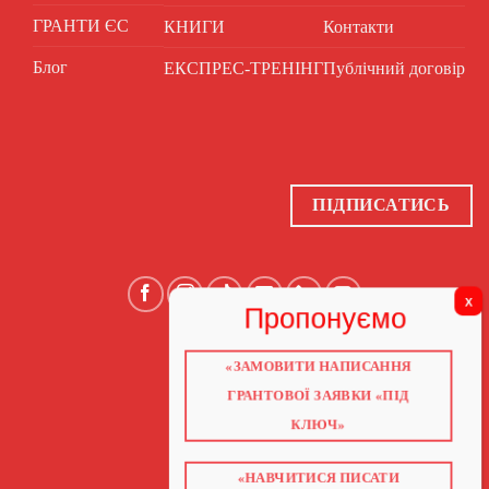
ГРАНТИ ЄС
КНИГИ
Контакти
Блог
ЕКСПРЕС-ТРЕНІНГ
Публічний договір
ПІДПИСАТИСЬ
«ЗАМОВИТИ НАПИСАННЯ
ГОЛОВНА
ПРО НАС
ГРАНТОВОЇ ЗАЯВКИ «ПІД
ГРАНТИ 2026
ГРАНТИ ЄС
КЛЮЧ»
БЛОГ
ПОСЛУГИ
НАВЧАННЯ
КНИГИ
«НАВЧИТИСЯ ПИСАТИ