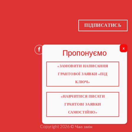
ПІДПИСАТИСЬ
«ЗАМОВИТИ НАПИСАННЯ
ГОЛОВНА
ГРАНТОВОЇ ЗАЯВКИ «ПІД
ПРО НАС
ГРАНТИ 2026
КЛЮЧ»
ГРАНТИ ЄС
БЛОГ
ПОСЛУГИ
НАВЧАННЯ
«НАВЧИТИСЯ ПИСАТИ
КНИГИ
КОНТАКТИ
ГРАНТОВІ ЗАЯВКИ
ВІДЕО ПРО ГРАНТИ
САМОСТІЙНО»
Copyright 2026 ©
Час змін