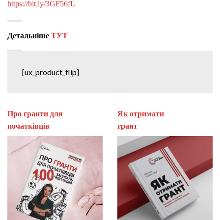
https://bit.ly/3GF56fL
Детальніше
ТУТ
[ux_product_flip]
Про гранти для
Як отримати
початківців
гран