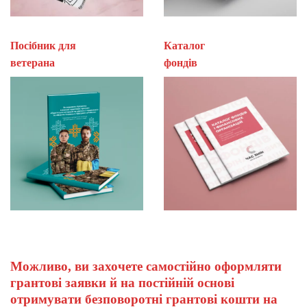
Посібник для
Каталог
ветерана
фон
Можливо, ви захочете самостійно оформляти
грантові заявки й на постійній основі
отримувати безповоротні грантові кошти на