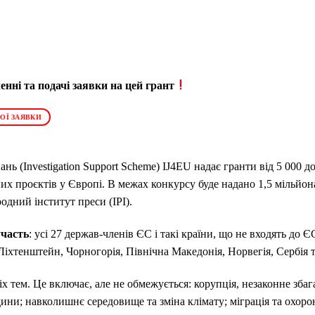
нні та подачі заявки на цей грант
ОЇ ЗАЯВКИ
нь (Investigation Support Scheme) IJ4EU надає гранти від 5 000 д
х проєктів у Європі. В межах конкурсу буде надано 1,5 мільйона
дний інститут преси (IPI).
участь
: усі 27 держав-членів ЄС і такі країни, що не входять до ЄС
, Ліхтенштейн, Чорногорія, Північна Македонія, Норвегія, Сербія 
іх тем. Це включає, але не обмежується: корупція, незаконне збаг
дини; навколишнє середовище та зміна клімату; міграція та охоро