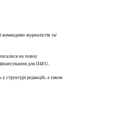
і командами журналістів та/
дписалися на повну
фінансування для IJ4EU.
 у структурі редакцій, а також