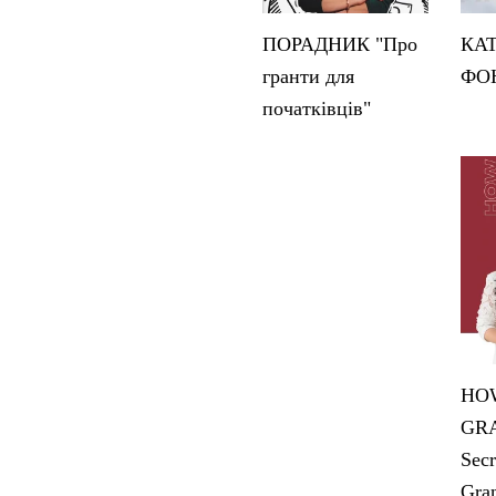
ПОРАДНИК "Про
КА
гранти для
ФО
початківців"
HOW
GRA
Secr
Gran