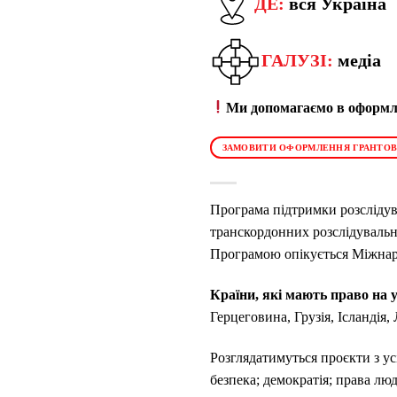
ДЕ:
вся Україна
ГАЛУЗІ:
медіа
Ми допомагаємо в оформле
ЗАМОВИТИ ОФОРМЛЕННЯ ГРАНТОВ
Програма підтримки розслідува
транскордонних розслідувальни
Програмою опікується Міжнаро
Країни, які мають право на 
Герцеговина, Грузія, Ісландія
Розглядатимуться проєкти з ус
безпека; демократія; права лю