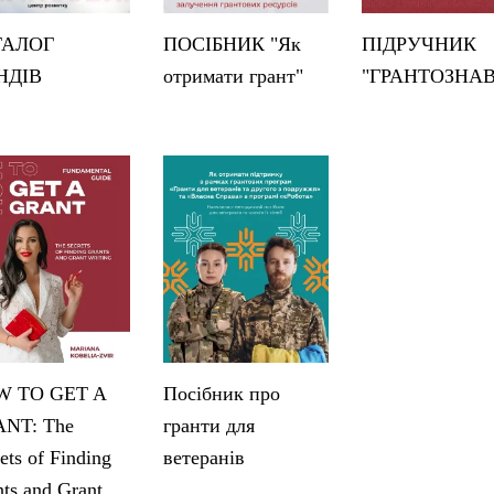
ТАЛОГ
ПОСІБНИК "Як
ПІДРУЧНИК
НДІВ
отримати грант"
"ГРАНТОЗНА
 TO GET A
Посібник про
NT: The
гранти для
ets of Finding
ветеранів
ts and Grant