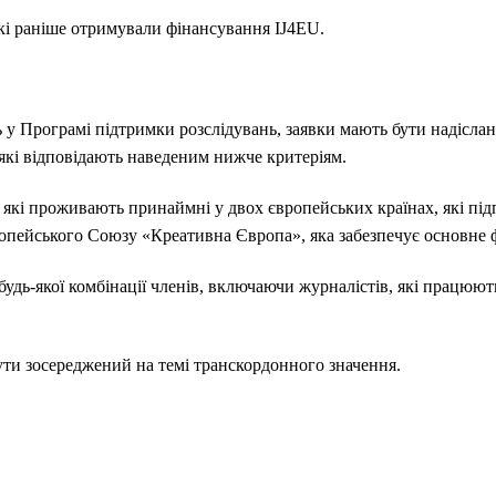
які раніше отримували фінансування IJ4EU.
у Програмі підтримки розслідувань, заявки мають бути надіслан
 які відповідають наведеним нижче критеріям.
 які проживають принаймні у двох європейських країнах, які пі
пейського Союзу «Креативна Європа», яка забезпечує основне 
будь-якої комбінації членів
, включаючи журналістів, які працюють
ути зосереджений на темі
транскордонного значення.