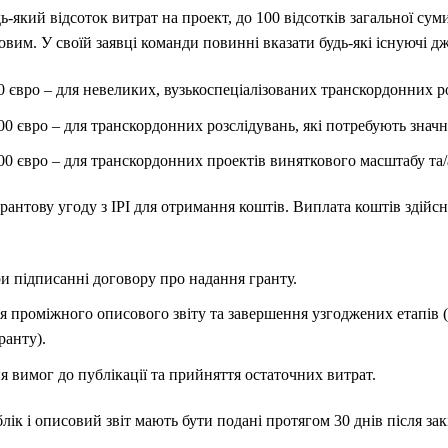
-який відсоток витрат на проект, до 100 відсотків загальної сум
ковим. У своїй заявці команди повинні вказати будь-які існуючі 
000 євро – для невеликих, вузькоспеціалізованих транскордонних р
 000 євро – для транскордонних розслідувань, які потребують знач
 000 євро – для транскордонних проектів виняткового масштабу та/
рантову угоду з IPI для отримання коштів. Виплата коштів здій
ри підписанні договору про надання гранту.
тя проміжного описового звіту та завершення узгоджених етапів (
ранту).
ня вимог до публікації та прийняття остаточних витрат.
ік і описовий звіт мають бути подані протягом 30 днів після зак