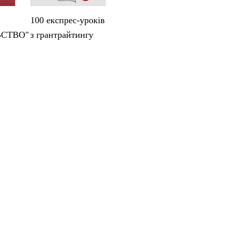
100 експрес-уроків
ВСТВО"
з грантрайтингу