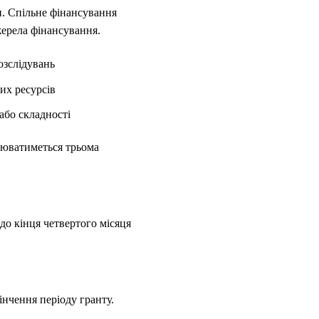
и. Спільне фінансування
джерела фінансування.
озслідувань
них ресурсів
або складності
снюватиметься трьома
до кінця четвертого місяця
інчення періоду гранту.