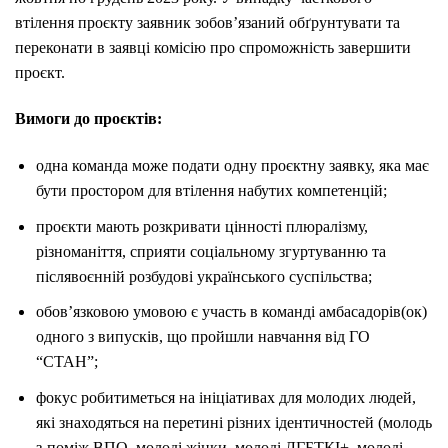
втілення проєкту заявник зобов’язаний обґрунтувати та
переконати в заявці комісію про спроможність завершити
проєкт.
Вимоги до проєктів:
одна команда може подати одну проєктну заявку, яка має
бути простором для втілення набутих компетенцій;
проєкти мають розкривати цінності плюралізму,
різноманіття, сприяти соціальному згуртуванню та
післявоєнній розбудові українського суспільства;
обов’язковою умовою є участь в команді амбасадорів(ок)
одного з випусків, що пройшли навчання від ГО
“СТАН”;
фокус робитиметься на ініціативах для молодих людей,
які знаходяться на перетині різних ідентичностей (молодь
з-поміж ВПО, молоді жінки, молоді ЛГБТКІ+, молоді