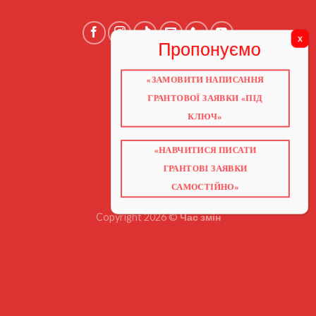
«ЗАМОВИТИ НАПИСАННЯ
ГОЛОВНА
ПРО НАС
ГРАНТОВОЇ ЗАЯВКИ «ПІД
ГРАНТИ 2026
ГРАНТИ ЄС
КЛЮЧ»
БЛОГ
ПОСЛУГИ
НАВЧАННЯ
«НАВЧИТИСЯ ПИСАТИ
КНИГИ
КОНТАКТИ
ГРАНТОВІ ЗАЯВКИ
ВІДЕО ПРО ГРАНТИ
САМОСТІЙНО»
Copyright 2026 ©
Час змін