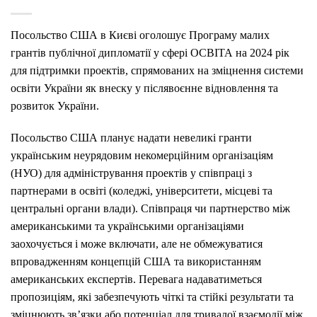
Посольство США в Києві оголошує Програму малих
грантів публічної дипломатії у сфері ОСВІТА на 2024 рік
для підтримки проектів, спрямованих на зміцнення системи
освіти України як внеску у післявоєнне відновлення та
розвиток України.
Посольство США планує надати невеликі гранти
українським неурядовим некомерційним організаціям
(НУО) для адміністрування проектів у співпраці з
партнерами в освіті (коледжі, університети, місцеві та
центральні органи влади). Співпраця чи партнерство між
американськими та українськими організаціями
заохочується і може включати, але не обмежуватися
впровадженням концепцій США та використанням
американських експертів. Перевага надаватиметься
пропозиціям, які забезпечують чіткі та стійкі результати та
зміцнюють зв’язки або потенціал для тривалої взаємодії між