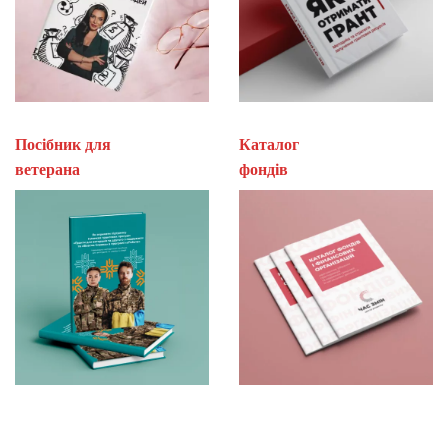
Посібник для
Каталог
ветерана
фон