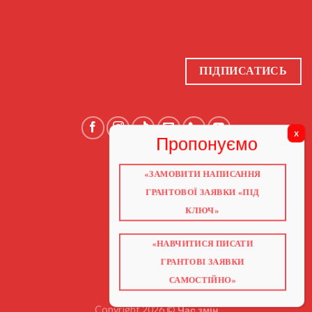
ПІДПИСАТИСЬ
«ЗАМОВИТИ НАПИСАННЯ
ГОЛОВНА
ПРО НАС
ГРАНТОВОЇ ЗАЯВКИ «ПІД
ГРАНТИ 2026
ГРАНТИ ЄС
КЛЮЧ»
БЛОГ
ПОСЛУГИ
НАВЧАННЯ
«НАВЧИТИСЯ ПИСАТИ
КНИГИ
КОНТАКТИ
ГРАНТОВІ ЗАЯВКИ
ВІДЕО ПРО ГРАНТИ
САМОСТІЙНО»
Copyright 2026 ©
Час змін