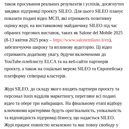
також просування реальних результатів і успіхів, досягнутих
завдяки підтримці проекту SILEO. Для цього SILEO планує
показати подані відео МСП, які отримають позитивну
оцінку журі, на виставковому майданчику SILEO під час
обраних торгових виставок, таких як Salone del Mobile 2025
(8-13 квітня 2025 року –
https://www.salonemilano.it/en
),
забезпечуючи широку та впливову аудиторію. Ці відео
отримають додаткову увагу, будучи включеними до
YouTube-плейлисту ELCA та на веб-сайти партнерів
проєкту, а також на соціальні мережі SILEO та Європейську
платформу співпраці кластерів.
Журі SILEO, до складу якого входять партнери проєкту та
персонал їхніх відділів маркетингу, перегляне всі подані
відео та обере три найкращих. На фінальному етапі відбору
ключовими критеріями будуть оригінальність, унікальність
та відповідність підтримці бізнесу, що надається SILEO.
Журі працює повністю незалежно та має повну свободу у