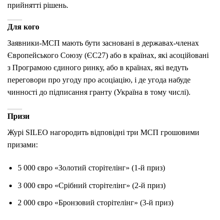
прийнятті рішень.
Для кого
Заявники-МСП мають бути засновані в державах-членах
Європейського Союзу (ЄС27) або в країнах, які асоційовані
з Програмою єдиного ринку, або в країнах, які ведуть
переговори про угоду про асоціацію, і де угода набуде
чинності до підписання гранту (Україна в тому числі).
Призи
Журі SILEO нагородить відповідні три МСП грошовими
призами:
5 000 євро «Золотий сторітелінг» (1-й приз)
3 000 євро «Срібний сторітелінг» (2-й приз)
2 000 євро «Бронзовий сторітелінг» (3-й приз)