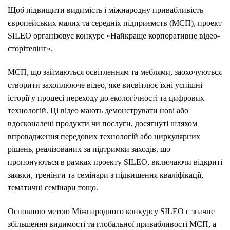
Щоб підвищити видимість і міжнародну привабливість
європейських малих та середніх підприємств (МСП), проект
SILEO організовує конкурс «Найкраще корпоративне відео-
сторітелінг».
МСП, що займаються освітленням та меблями, заохочуються
створити захоплююче відео, яке висвітлює їхні успішні
історії у процесі переходу до екологічності та цифрових
технологій. Ці відео мають демонструвати нові або
вдосконалені продукти чи послуги, досягнуті шляхом
впровадження передових технологій або циркулярних
рішень, реалізованих за підтримки заходів, що
пропонуються в рамках проекту SILEO, включаючи відкриті
заявки, тренінги та семінари з підвищення кваліфікації,
тематичні семінари тощо.
Основною метою Міжнародного конкурсу SILEO є значне
збільшення видимості та глобальної привабливості МСП, а