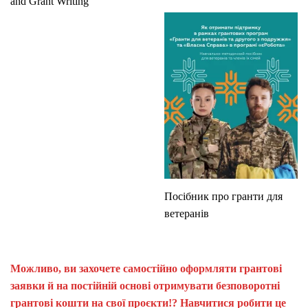
and Grant Writing
Посібник про гранти для
ветеранів
Можливо, ви захочете самостійно оформляти грантові
заявки й на постійній основі отримувати безповоротні
грантові кошти на свої проєкти!? Навчитися робити це