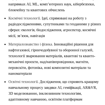
напрямках AI, ML, комп’ютерних наук, кібербезпеки,
блокчейну та квантових обчислень
Космічні технології.
Ідеї, спрямовані на роботу з
радіодослідженнями, супутниками та геоданими у різних
сферах: екологія, біодослідження, агросектор, космічні
місії, зв’язок, навігація
Матеріалознавство і фізика.
Інноваційні рішення для
нафтогазової, гірничодобувної та оборонної галузей,
технології зварювання матеріалів, квантові та кванто-
механічні проєкти, над/напівпровідники, магніти,
перовскіти, фотоніка, нові композитні матеріали та
наноматеріали
Освітні технології.
Дослідження, що сприяють кращому
навчальному процесу завдяки AI, геміфікації, AR&VR,
3D моделюванню, інклюзивним технологіям,
адаптивному навчанню, освітнім платформам