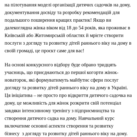
на пілотування моделі організації дитячих садочків на дому,
документування досвіду та розробку рекомендацій для
подальшого поширення кращих практик! Якщо ви
далекоглядна жінка віком від 18 до 54 років, яка проживає в
Київській або Житомирській областях й мрієте створити
послуги з догляду та розвитку дітей раннього віку на дому в
своїй громаді, це проєкт саме для вас!
На основі конкурсного відбору буде обрано тридцять
учасниць, що приєднаються до першої когорти жінок-
новаторок, які формуватимуть майбутнє сфери послуг
догляду та розвитку дітей раннього віку на дому в Україні.
Ця ініціатива – не просто про відкриття дитячого садочка на
дому, це можливість для жінок розкрити свій потенціал
завдяки інтенсивному тренінгу з підприємництва та
створення дитячого садка на дому. Навчальний курс
включатиме основні аспекти створення та розвитку
бізнесу з догляду та розвитку дітей раннього віку на дому.