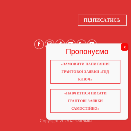
ПІДПИСАТИСЬ
«ЗАМОВИТИ НАПИСАННЯ
ГОЛОВНА
ПРО НАС
ГРАНТОВОЇ ЗАЯВКИ «ПІД
ГРАНТИ 2026
ГРАНТИ ЄС
КЛЮЧ»
БЛОГ
ПОСЛУГИ
НАВЧАННЯ
КНИГИ
«НАВЧИТИСЯ ПИСАТИ
КОНТАКТИ
ГРАНТОВІ ЗАЯВКИ
ВІДЕО ПРО ГРАНТИ
САМОСТІЙНО»
Copyright 2026 ©
Час змін