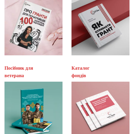
Посібник для
Каталог
ветерана
фон