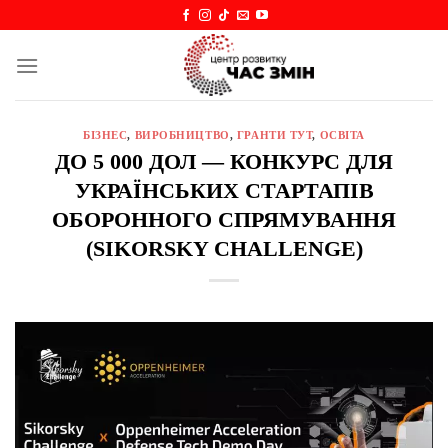
Skip
to
content
БІЗНЕС
,
ВИРОБНИЦТВО
,
ГРАНТИ ТУТ
,
ОСВІТА
ДО 5 000 ДОЛ — КОНКУРС ДЛЯ
УКРАЇНСЬКИХ СТАРТАПІВ
ОБОРОННОГО СПРЯМУВАННЯ
(SIKORSKY CHALLENGE)