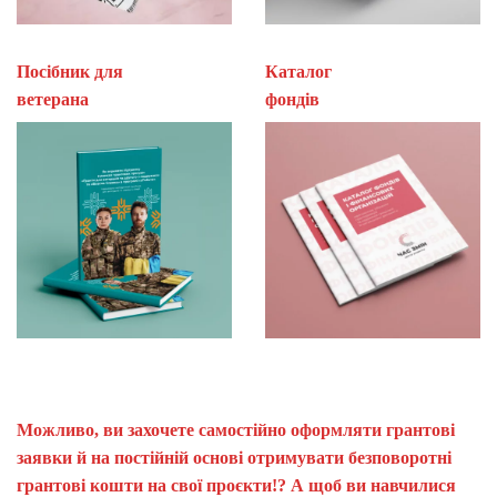
Посібник для
Каталог
ветерана
фон
Можливо, ви захочете самостійно оформляти грантові
заявки й на постійній основі отримувати безповоротні
грантові кошти на свої проєкти!? А щоб ви навчилися