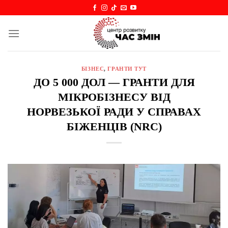
Skip
to
content
БІЗНЕС
,
ГРАНТИ ТУТ
ДО 5 000 ДОЛ — ГРАНТИ ДЛЯ
МІКРОБІЗНЕСУ ВІД
НОРВЕЗЬКОЇ РАДИ У СПРАВАХ
БІЖЕНЦІВ (NRC)