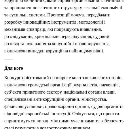
корупцію як чинник, який сприяє організованій злочинності
та проникненню злочинних структур у легальні економічні
та суспільні системи. Пропозиції можуть передбачати
розробку інноваційних інструментів, методологій і
механізмів співпраці, які покращують виявлення,
розслідування, кримінальне переслідування, судовий
розгляд та покарання за корупційні правопорушення,
включаючи випадки корупції на найвищому рівні.
Для кого
Конкурс орієнтований на широке коло зацікавлених сторін,
включаючи громадські організації, журналістів, науковців,
суб’єкти приватного сектору, національні органи влади,
спеціалізовані антикорупційні органи, міністерства,
фінансові установи, правоохоронні органи, судові органи та
відповідні європейські інституції. Очікується, що проєкти
сприятимуть співпраці між цими учасниками та забезпечать
сталі результати з довгостроковим впливом.