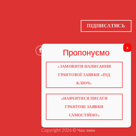
ПІДПИСАТИСЬ
«ЗАМОВИТИ НАПИСАННЯ
ГОЛОВНА
ГРАНТОВОЇ ЗАЯВКИ «ПІД
ПРО НАС
ГРАНТИ 2026
КЛЮЧ»
ГРАНТИ ЄС
БЛОГ
ПОСЛУГИ
НАВЧАННЯ
«НАВЧИТИСЯ ПИСАТИ
КНИГИ
ГРАНТОВІ ЗАЯВКИ
КОНТАКТИ
ВІДЕО ПРО ГРАНТИ
САМОСТІЙНО»
Copyright 2026 ©
Час змін