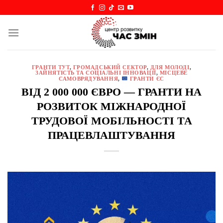
Skip
to
content
ГРАНТИ ТУТ
,
ГРОМАДСЬКИЙ СЕКТОР
,
ДЛЯ МОЛОДІ
,
ЗАЙНЯТІСТЬ ТА СОЦІАЛЬНІ ІННОВАЦІЇ
,
МІСЦЕВЕ
САМОВРЯДУВАННЯ
,
ГРАНТИ ЄС
ВІД 2 000 000 ЄВРО — ГРАНТИ НА
РОЗВИТОК МІЖНАРОДНОЇ
ТРУДОВОЇ МОБІЛЬНОСТІ ТА
ПРАЦЕВЛАШТУВАННЯ