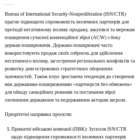
Bureau of International Security-Nonproliferation (ISN/CTR)
прагне підвищити спроможність іноземних партнерів для
протидії негативному впливу продажу, закупівлі та мережам
поширення сучасної конвенційної зброї (ACW) з боку
держав-поширювачів. Держави-поширювачі часто
використовують продаж своїх озброєнь для здійснення
негативного впливу, загострення регіональних конфліктів та
розвитку довгострокових стратегічних оборонних
залежностей. Також існує зростаюча тенденція до створення
між державами-поширювачами «партнерств без обмежень»
для обходу санкційних режимів та постачання зброї
злочинним державним та недержавним акторам загрози.
Пріорітетні напрямки проєктів:
Приватні військові компанії (ПВК): Зусилля ISN/CTR
щодо підвищення спроможності іноземних партнерів