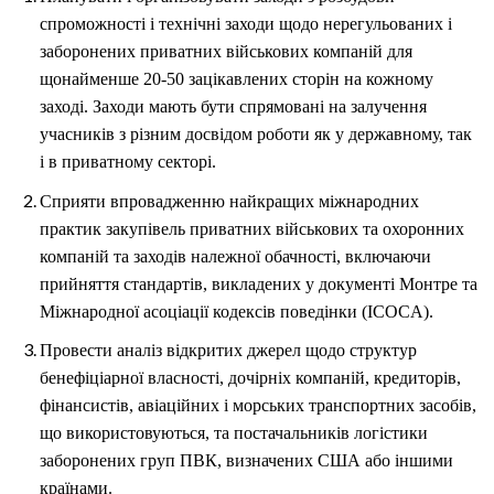
спроможності і технічні заходи щодо нерегульованих і
заборонених приватних військових компаній для
щонайменше 20-50 зацікавлених сторін на кожному
заході. Заходи мають бути спрямовані на залучення
учасників з різним досвідом роботи як у державному, так
і в приватному секторі.
Сприяти впровадженню найкращих міжнародних
практик закупівель приватних військових та охоронних
компаній та заходів належної обачності, включаючи
прийняття стандартів, викладених у документі Монтре та
Міжнародної асоціації кодексів поведінки (ICOCA).
Провести аналіз відкритих джерел щодо структур
бенефіціарної власності, дочірніх компаній, кредиторів,
фінансистів, авіаційних і морських транспортних засобів,
що використовуються, та постачальників логістики
заборонених груп ПВК, визначених США або іншими
країнами.