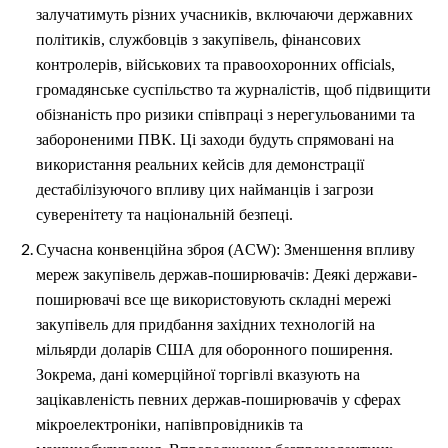
залучатимуть різних учасників, включаючи державних
політиків, службовців з закупівель, фінансових
контролерів, військових та правоохоронних officials,
громадянське суспільство та журналістів, щоб підвищити
обізнаність про ризики співпраці з нерегульованими та
забороненими ПВК. Ці заходи будуть спрямовані на
використання реальних кейсів для демонстрації
дестабілізуючого впливу цих найманців і загрози
суверенітету та національній безпеці.
Сучасна конвенційна зброя (ACW): Зменшення впливу
мереж закупівель держав-поширювачів: Деякі держави-
поширювачі все ще використовують складні мережі
закупівель для придбання західних технологій на
мільярди доларів США для оборонного поширення.
Зокрема, дані комерційної торгівлі вказують на
зацікавленість певних держав-поширювачів у сферах
мікроелектроніки, напівпровідників та