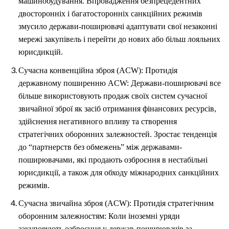
машинобудування. Впровадження безпрецедентних
двосторонніх і багатосторонніх санкційних режимів
змусило держави-поширювачі адаптувати свої незаконні
мережі закупівель і перейти до нових або більш лояльних
юрисдикцій.
Сучасна конвенційна зброя (ACW): Протидія
державному поширенню ACW: Держави-поширювачі все
більше використовують продаж своїх систем сучасної
звичайної зброї як засіб отримання фінансових ресурсів,
здійснення негативного впливу та створення
стратегічних оборонних залежностей. Зростає тенденція
до “партнерств без обмежень” між державами-
поширювачами, які продають озброєння в нестабільні
юрисдикції, а також для обходу міжнародних санкційних
режимів.
Сучасна звичайна зброя (ACW): Протидія стратегічним
оборонним залежностям: Коли іноземні уряди
закуповують озброєння у держав-поширювачів за