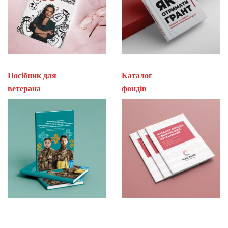
Посібник для
Каталог
ветерана
фон