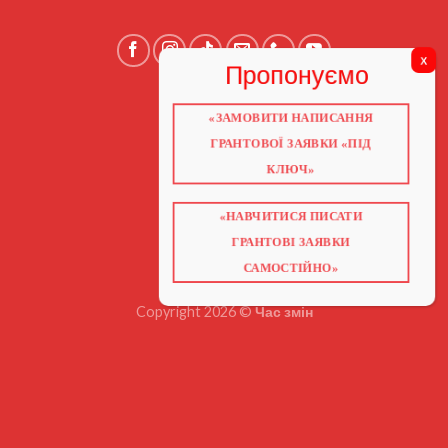
«ЗАМОВИТИ НАПИСАННЯ
ГОЛОВНА
ПРО НАС
ГРАНТОВОЇ ЗАЯВКИ «ПІД
ГРАНТИ 2026
ГРАНТИ ЄС
КЛЮЧ»
БЛОГ
ПОСЛУГИ
НАВЧАННЯ
«НАВЧИТИСЯ ПИСАТИ
КНИГИ
КОНТАКТИ
ГРАНТОВІ ЗАЯВКИ
ВІДЕО ПРО ГРАНТИ
САМОСТІЙНО»
Copyright 2026 ©
Час змін