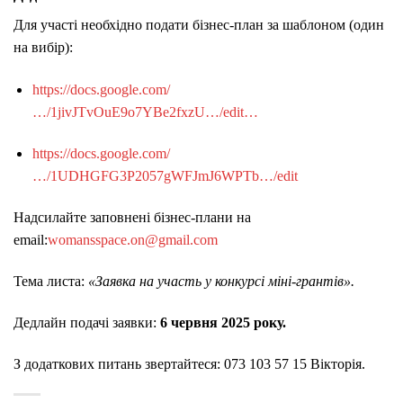
Для участі необхідно подати бізнес-план за шаблоном (один
на вибір):
https://docs.google.com/
…/1jivJTvOuE9o7YBe2fxzU…/edit…
https://docs.google.com/
…/1UDHGFG3P2057gWFJmJ6WPTb…/edit
Надсилайте заповнені бізнес-плани на
email:
womansspace.on@gmail.com
Тема листа:
«Заявка на участь у конкурсі міні-грантів».
Дедлайн подачі заявки:
6 червня 2025 року.
З додаткових питань звертайтеся: 073 103 57 15 Вікторія.