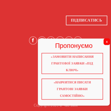
ПІДПИСАТИСЬ
«ЗАМОВИТИ НАПИСАННЯ
ГОЛОВНА
ПРО НАС
ГРАНТОВОЇ ЗАЯВКИ «ПІД
ГРАНТИ 2026
ГРАНТИ ЄС
КЛЮЧ»
БЛОГ
ПОСЛУГИ
НАВЧАННЯ
КНИГИ
«НАВЧИТИСЯ ПИСАТИ
КОНТАКТИ
ВІДЕО ПРО ГРАНТИ
ГРАНТОВІ ЗАЯВКИ
САМОСТІЙНО»
Copyright 2026 ©
Час змін