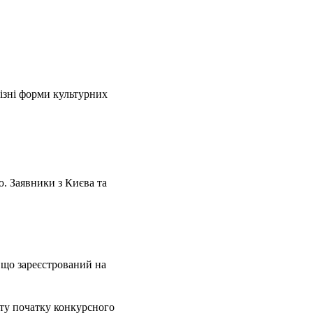
ізні форми культурних
ю. Заявники з Києва та
 що зареєстрований на
ату початку конкурсного