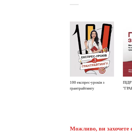
КАТАЛОГ ФОНДІВ
100 експрес-уроків з
ПІД
грантрайтингу
"ГР
Можливо, ви захочете 