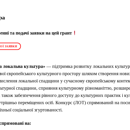
ра
нні та подачі заявки на цей грант
ОЇ ЗАЯВКИ
а локальна культура»
— підтримка розвитку локальних культур
ової європейського культурного простору шляхом створення но
мислення локальної спадщини у сучасному європейському контекс
ультурної спадщини, сприяння культурному різноманіттю, розши
 а також забезпечення рівного доступу до культурних практик і к
утрішньо переміщених осіб. Конкурс (ЛОТ) спрямований на поси
хньої соціальної згуртованості.
спрямовані на: