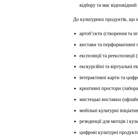
відбору та має відповідний 
До культурних продуктів, що 
артоб’єкти (створення та ін
вистави та перформативні 
експозиції та реекспозиції
екскурсійні та віртуальні е
інтерактивні карти та циф
креативні простори (лабора
мистецькі виставки (офлай
мобільні культурні ініціати
резиденції для митців і кул
цифрові культурні продукти