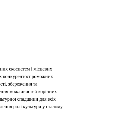
них екосистем і місцевих
вих конкурентоспроможних
ті, збереження та
рення можливостей корінних
ультурної спадщини для всіх
лення ролі культури у сталому