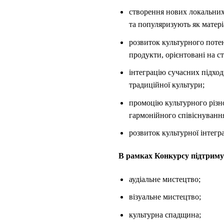
створення нових локальних
та популяризують як матері
розвиток культурного поте
продукти, орієнтовані на с
інтеграцію сучасних підход
традиційної культури;
промоцію культурного різно
гармонійного співіснування
розвиток культурної інтегр
В рамках Конкурсу підтримую
аудіальне мистецтво;
візуальне мистецтво;
культурна спадщина;