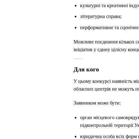
культурні та креативні інду
літературна справа;
перформативне та сценічне
Можливе поєднання кількох се
ініціатив у єдину цілісну кон
Для кого
У цьому конкурсі наявність мі
обласних центрів не можуть п
Заявником може бути:
орган місцевого самоврядув
підконтрольній території Ук
юридична особа всіх форм в