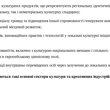
 культурних продуктів, що репрезентують регіональну ідентичніс
альну, так і нематеріальну культурну спадщину;
нціалу громад та підвищення їхньої спроможності генерувати ко
талий місцевий розвиток;
ів, інноваційних практик і технологій у локальні культурні ініці
маніття, включно з культурою національних меншин і спільнот, 
 в європейському ціннісному полі;
ації внутрішньо переміщених осіб через залучення до локальних к
ться такі основні сектори культури та креативних індустрій