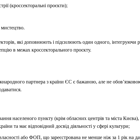
стрії (кроссекторальні проєкти);
 мистецтво.
кторів, які доповнюють і підсилюють один одного, інтегруючи р
цепцію в межах кроссекторального проєкту.
жнародного партнера з країни ЄС є бажаною, але не обов’язково
одаватися.
ання населеного пункту (крім обласних центрів та міста Києва),
раїни та має відповідний досвід діяльності у сфері культури;
ласності або ФОП, що зареєстрована не менше ніж за 1 рік на д