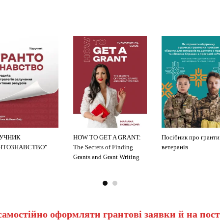
РУЧНИК
HOW TO GET A GRANT:
Посібник про гранти
АНТОЗНАВСТВО"
The Secrets of Finding
ветеранів
Grants and Grant Writing
самостійно оформляти грантові заявки й на пост