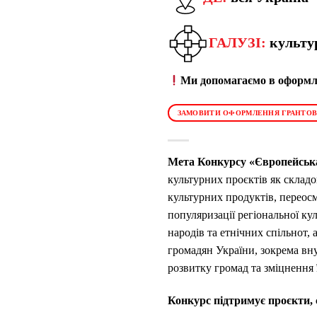
ГАЛУЗІ:
культу
Ми допомагаємо в оформле
ЗАМОВИТИ ОФОРМЛЕННЯ ГРАНТОВ
Мета Конкурсу «Європейськ
культурних проєктів як склад
культурних продуктів, переос
популяризації регіональної к
народів та етнічних спільнот,
громадян України, зокрема вн
розвитку громад та зміцнення ї
Конкурс підтримує проєкти, 