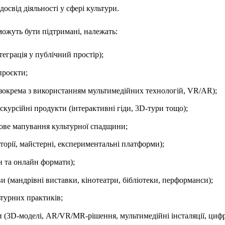
досвід діяльності у сфері культури.
можуть бути підтримані, належать:
теграція у публічний простір);
проєкти;
 (зокрема з використанням мультимедійних технологій, VR/AR);
кскурсійні продукти (інтерактивні гіди, 3D-тури тощо);
рове мапування культурної спадщини;
торії, майстерні, експериментальні платформи);
н та онлайн формати);
ви (мандрівні виставки, кінотеатри, бібліотеки, перформанси);
ьтурних практиків;
 (3D-моделі, AR/VR/MR-рішення, мультимедійні інсталяції, цифро