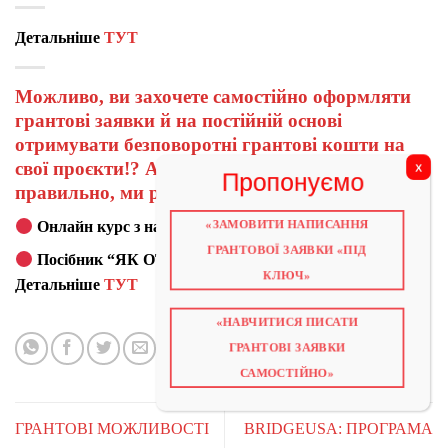
Детальніше
ТУТ
Можливо, ви захочете самостійно оформляти
грантові заявки й на постійній основі
отримувати безповоротні грантові кошти на
свої проєкти!? А щоб ви навчилися робити це
правильно, ми розробили для вас:
«ЗАМОВИТИ НАПИСАННЯ
Онлайн курс з написання грантових проєктів
ТУТ
ГРАНТОВОЇ ЗАЯВКИ «ПІД
Посібник “ЯК ОТРИМАТИ ГРАНТ!”
КЛЮЧ»
Детальніше
ТУТ
«НАВЧИТИСЯ ПИСАТИ
ГРАНТОВІ ЗАЯВКИ
САМОСТІЙНО»
ГРАНТОВІ МОЖЛИВОСТІ
BRIDGEUSA: ПРОГРАМА