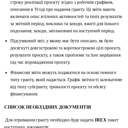
строку реалізації проєкту згідно з робочим графіком,
описаним в Угоді про надання гранту. Ці звіти мають
включати опис втілених активностей та їхніх результатів
за звітний період; виклики та заходи, вжиті для їхнього
подолання; заходи, заплановані на наступний період.
Підсумковий звіт, у якому має бути описано, як були
досягнуті довгострокові та короткострокові цілі проєкту,
результати проєкту, а також проблеми та їхнє вирішення
під час впровадження проєкту.
Фінансові звіти можуть подаватися на основі певного
типу гранту, який надається. Графік звітності залежатиме
від типу субгранту, тривалості проєкту та обсягу
фінансування.
СПИСОК НЕОБХІДНИХ ДОКУМЕНТІВ
Для отримання гранту необхідно буде надати
IREX
пакет
наступних документів: