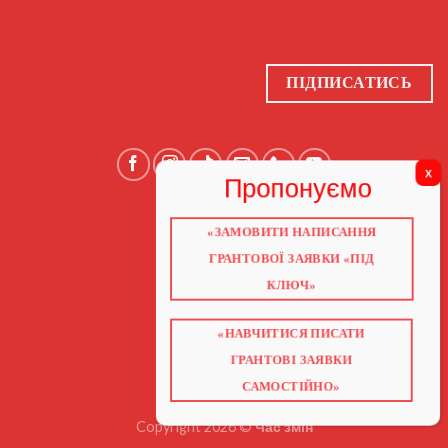
ПІДПИСАТИСЬ
«ЗАМОВИТИ НАПИСАННЯ
ГОЛОВНА
ПРО НАС
ГРАНТОВОЇ ЗАЯВКИ «ПІД
ГРАНТИ 2026
ГРАНТИ ЄС
КЛЮЧ»
БЛОГ
ПОСЛУГИ
НАВЧАННЯ
КНИГИ
«НАВЧИТИСЯ ПИСАТИ
КОНТАКТИ
ВІДЕО ПРО ГРАНТИ
ГРАНТОВІ ЗАЯВКИ
САМОСТІЙНО»
Copyright 2026 ©
Час змін