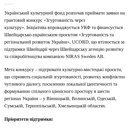
Український культурний фонд розпочав приймати заявки на
грантовий конкурс «Згуртованість через
культуру». Ініціатива впроваджується УКФ та фінансується
Швейцарсько-українським проєктом «Згуртованість та
регіональний розвиток України», UCORD, що втілюється за
підтримки Швейцарії через Швейцарську агенцію розвитку
та співробітництва компанією NIRAS Sweden AB.
Мета конкурсу – підтримати культурно-мистецькі проєкти,
що сприяють соціальній згуртованості, розвитку конфліктно
чутливого діалогу, посиленню локальної ідентичності та
формуванню спільного ціннісного простору в шести
регіонах України – у Вінницькій, Волинській, Одеській,
Сумській, Тернопільській, Хмельницькій областях.
Пріоритети підтримки: