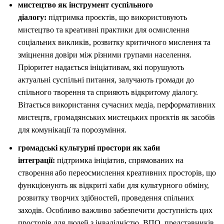
мистецтво як інструмент суспільного
діалогу:
підтримка проєктів, що використовують
мистецтво та креативні практики для осмислення
соціальних викликів, розвитку критичного мислення та
зміцнення довіри між різними групами населення.
Пріоритет надається ініціативам, які порушують
актуальні суспільні питання, залучають громади до
спільного творення та сприяють відкритому діалогу.
Вітається використання сучасних медіа, перформативних
мистецтв, громадянських мистецьких проєктів як засобів
для комунікації та порозуміння.
громадські культурні простори як хаби
інтеграції:
підтримка ініціатив, спрямованих на
створення або переосмислення креативних просторів, що
функціонують як відкриті хаби для культурного обміну,
розвитку творчих здібностей, проведення спільних
заходів. Особливо важливо забезпечити доступність цих
просторів для людей з інвалідністю, ВПО, представників