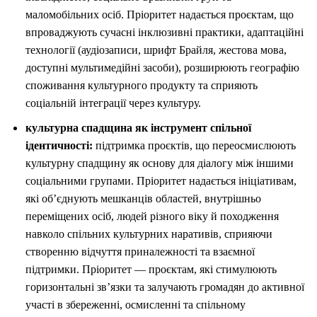
маломобільних осіб. Пріоритет надається проєктам, що
впроваджують сучасні інклюзивні практики, адаптаційні
технології (аудіозаписи, шрифт Брайля, жестова мова,
доступні мультимедійні засоби), розширюють географію
споживання культурного продукту та сприяють
соціальній інтеграції через культуру.
культурна спадщина як інструмент спільної
ідентичності:
підтримка проєктів, що переосмислюють
культурну спадщину як основу для діалогу між іншими
соціальними групами. Пріоритет надається ініціативам,
які об’єднують мешканців областей, внутрішньо
переміщених осіб, людей різного віку й походження
навколо спільних культурних наративів, сприяючи
створенню відчуття приналежності та взаємної
підтримки. Пріоритет — проєктам, які стимулюють
горизонтальні зв’язки та залучають громадян до активної
участі в збереженні, осмисленні та спільному