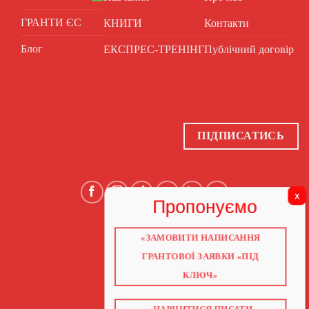
ГРАНТИ ЄС
КНИГИ
Контакти
Блог
ЕКСПРЕС-ТРЕНІНГ
Публічний договір
ПІДПИСАТИСЬ
«ЗАМОВИТИ НАПИСАННЯ
ГОЛОВНА
ПРО НАС
ГРАНТОВОЇ ЗАЯВКИ «ПІД
ГРАНТИ 2026
ГРАНТИ ЄС
КЛЮЧ»
БЛОГ
ПОСЛУГИ
НАВЧАННЯ
КНИГИ