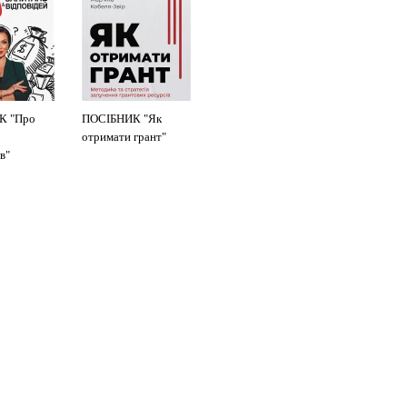
К "Про
ПОСІБНИК "Як
отримати грант"
в"