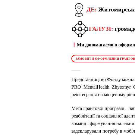
ДЕ:
Житомирська
ГАЛУЗІ:
громадс
Ми допомагаємо в оформле
ЗАМОВИТИ ОФОРМЛЕННЯ ГРАНТОВ
Представництво Фонду міжнаро
PRO_MentalHealth_Zhytomyr_Ot
реінтеграція на місцевому рівн
Мета Грантової програми – за
реабілітації та соціальної ад
команд і формування належних
задекларували потребу в мобіл