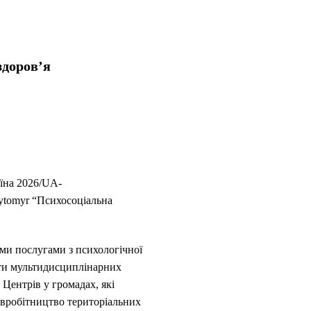
здоров’я
їна 2026/UA-
ytomyr “Психосоціальна
ми послугами з психологічної
боти мультидисциплінарних
Центрів у громадах, які
півробітництво територіальних