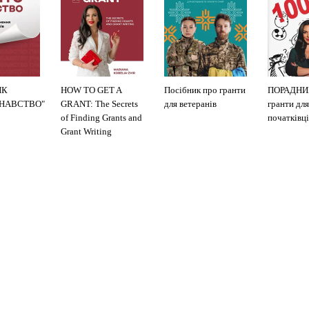
ИК
HOW TO GET A
Посібник про гранти
ПОРАДНИ
ЗНАВСТВО"
GRANT: The Secrets
для ветеранів
гранти для
of Finding Grants and
початківці
Grant Writing