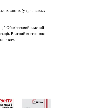
ських злотих (у гривневому
ції. Обов’язковий власний
озиції. Власний внесок може
давством.