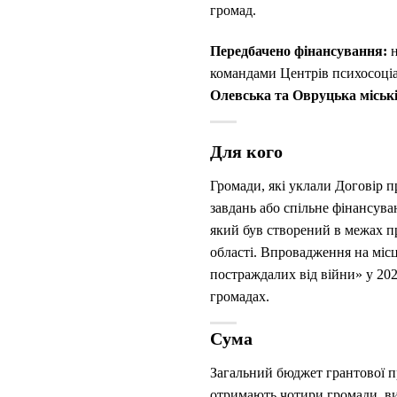
громад.
Передбачено фінансування:
командами Центрів психосоціа
Олевська та Овруцька міські
Для кого
Громади, які уклали Договір 
завдань або спільне фінансув
який був створений в межах п
області. Впровадження на місц
постраждалих від війни» у 202
громадах.
Сума
Загальний бюджет грантової п
отримають чотири громади, в