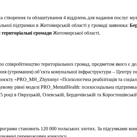
на створення та облаштування 4 відділень для надання послуг м
льної підтримки в Житомирській області у громаді заявника:
Бер
 територіальні громади
Житомирської області.
про співробітництво територіальних громад, предметом якого є 
ання (утримання) об’єкта комунальної інфраструктури – Центру п
роєкту «PRO_MH_Zhytomyr «Психологічна реабілітація та соціал
евому рівні моделі PRO_MentalHealth: психосоціальна підтримка в
5 році в Овруцькій, Олевській, Бердичівській та Коростишівські
рограми становить 120 000 польських злотих. За підсумками кон
изначені переможцями конкурсу.