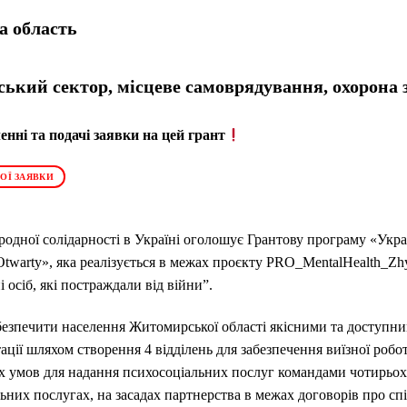
 область
ький сектор, місцеве самоврядування, охорона 
нні та подачі заявки на цей грант
ОЇ ЗАЯВКИ
дної солідарності в Україні оголошує Грантову програму «Укра
warty», яка реалізується в межах проєкту PRO_MentalHealth_Zh
і осіб, які постраждали від війни”.
безпечити населення Житомирської області якісними та доступни
аптації шляхом створення 4 відділень для забезпечення виїзної ро
 умов для надання психосоціальних послуг командами чотирьох 
ьних послугах, на засадах партнерства в межах договорів про с