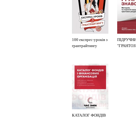
100 експрес-уроків з
ПІДРУЧН
грантрайтингу
"ГРАНТО
КАТАЛОГ ФОНДІВ