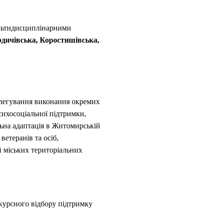
ультидисциплінарними
дичівська, Коростишівська,
делегування виконання окремих
сихосоціальної підтримки,
ьна адаптація в Житомирській
етеранів та осіб,
й міських територіальних
курсного відбору підтримку