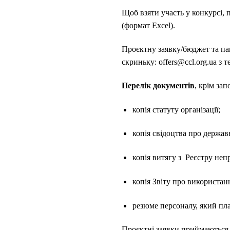
Щоб взяти участь у конкурсі,
(формат Excel).
Проєктну заявку/бюджет та па
скриньку: offers@ccl.org.ua 
Перелік документів
, крім за
копія статуту організації;
копія свідоцтва про держав
копія витягу з Реєстру неп
копія Звіту про використанн
резюме персоналу, який пла
Проєктні заявки приймаються д