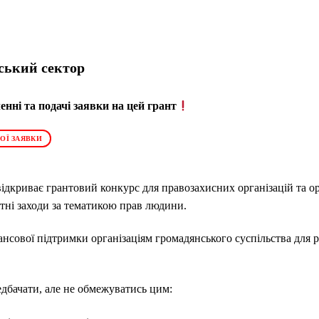
ський сектор
нні та подачі заявки на цей грант
ОЇ ЗАЯВКИ
ідкриває грантовий конкурс для правозахисних організацій та о
вітні заходи за тематикою прав людини.
нсової підтримки організаціям громадянського суспільства для реа
едбачати, але не обмежуватись цим: