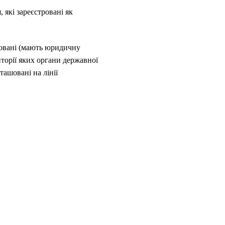
 які зареєстровані як
тровані (мають юридичну
иторії яких органи державної
ашовані на лінії