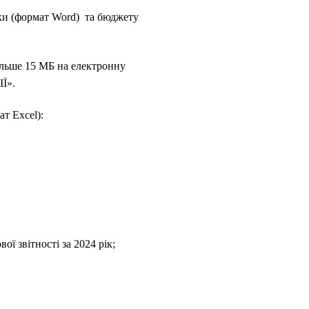
вки (формат Word) та бюджету
ільше 15 МБ на електронну
Ї».
т Excel):
ої звітності за 2024 рік;