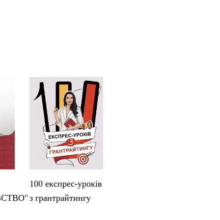
100 експрес-уроків
ВСТВО"
з грантрайтингу