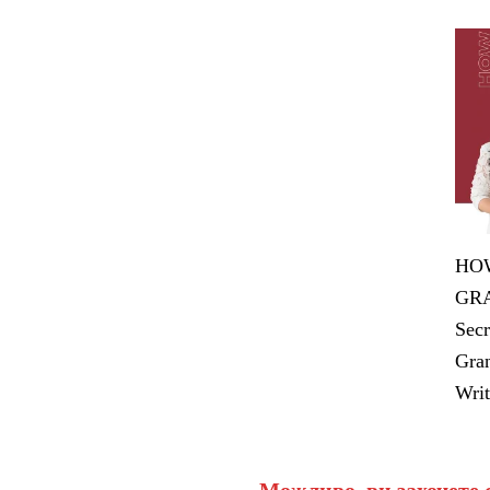
HOW
GRA
Secr
Gran
Writ
Можливо, ви захочете 