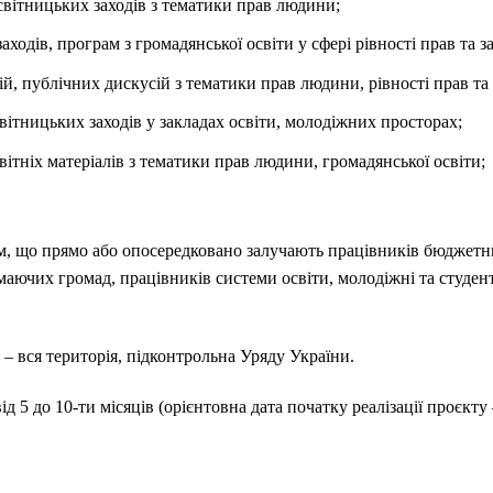
світницьких заходів з тематики прав людини;
ходів, програм з громадянської освіти у сфері рівності прав та з
й, публічних дискусій з тематики прав людини, рівності прав та 
світницьких заходів у закладах освіти, молодіжних просторах;
ітніх матеріалів з тематики прав людини, громадянської освіти;
м, що прямо або опосередковано залучають працівників бюджетн
аючих громад, працівників системи освіти, молодіжні та студент
в
– вся територія, підконтрольна Уряду України.
від 5 до 10-ти місяців (орієнтовна дата початку реалізації проєкту