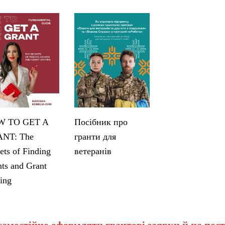
 TO GET A
Посібник про
NT: The
гранти для
ets of Finding
ветеранів
ts and Grant
ing
самостійно оформляти грантові заявки й на пост