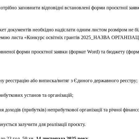
 потрібно заповнити відповідні встановлені форми проєктної зая
кет документів необхідно надіслати одним листом розміром не б
з темою листа «Конкурс освітніх грантів 2025_НАЗВА ОРГАНІЗАЦІ
повненої форми проєктної заявки (формат Word) та бюджету (форма
ну реєстрацію або виписка/витяг з Єдиного державного реєстру;
рибуткових установ та організацій;
я доходів (прибутків) неприбуткової організації та річної фінансов
нується залучити для реалізації проєкту.
о 23 год. 59 хв.
14 листопада 2025 року
.