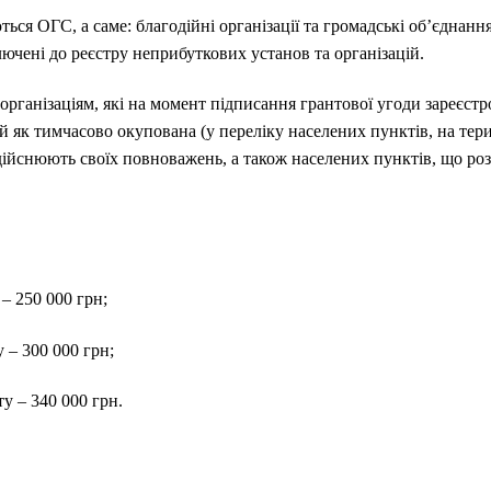
ься ОГС, а саме: благодійні організації та громадські об’єднання,
лючені до реєстру неприбуткових установ та організацій.
організаціям, які на момент підписання грантової угоди зареєс
ній як тимчасово окупована (у переліку населених пунктів, на тер
ійснюють своїх повноважень, а також населених пунктів, що розт
– 250 000 грн;
 – 300 000 грн;
у – 340 000 грн.