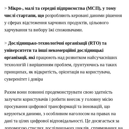
>
Мікро-, малі та середні підприємства (МСП), у тому
числі стартапи, що
розробляють керовані даними рішення
у сферах відстеження харчових продуктів, цільового
харчування та вибору їжі споживачами.
>
Дослідницько-технологічні організації (RTO) та
університети та інші некомерційні дослідницькі
організації, які
працюють над розвитком найсучасніших
технологій і вирішенням проблем, ґрунтуючись на таких
принципах, як відкритість, орієнтація на користувача,
суверенітет і довіра
Разом вони повинні продемонструвати свою здатність
залучати користувачів і робити внесок у головну місію
просування цифрової трансформації та інновацій, що
керуються даними, з особливим наголосом на правах на
дані та цілях цифрової відповідальності. Це досягається за
допомогою стислих дослідницьких циклів, спрямованих на