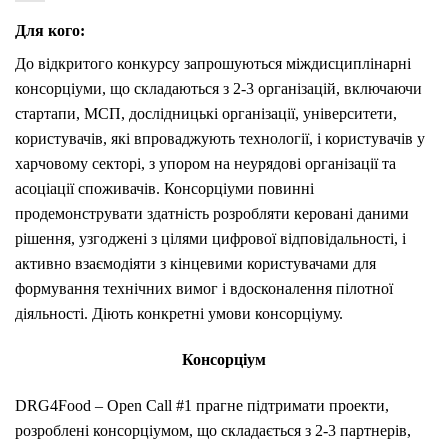
Для кого:
До відкритого конкурсу запрошуються міждисциплінарні
консорціуми, що складаються з 2-3 організацій, включаючи
стартапи, МСП, дослідницькі організації, університети,
користувачів, які впроваджують технології, і користувачів у
харчовому секторі, з упором на неурядові організації та
асоціації споживачів. Консорціуми повинні
продемонструвати здатність розробляти керовані даними
рішення, узгоджені з цілями цифрової відповідальності, і
активно взаємодіяти з кінцевими користувачами для
формування технічних вимог і вдосконалення пілотної
діяльності. Діють конкретні умови консорціуму.
Консорціум
DRG4Food – Open Call #1 прагне підтримати проекти,
розроблені консорціумом, що складається з 2-3 партнерів,