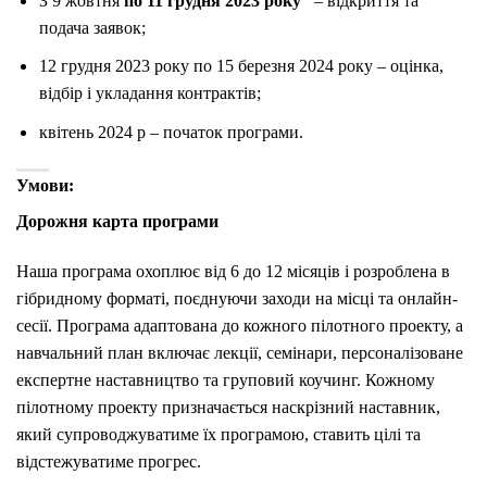
З 9 жовтня
по 11 грудня 2023 року
– в
ідкриття та
подача заявок;
12 грудня 2023 року по 15 березня 2024 року – оцінка,
відбір і укладання контрактів;
квітень 2024 р – початок програми.
Умови:
Дорожня карта програми
Наша програма охоплює від 6 до 12 місяців і розроблена в
гібридному форматі, поєднуючи заходи на місці та онлайн-
сесії.
Програма адаптована до кожного пілотного проекту, а
навчальний план включає лекції, семінари, персоналізоване
експертне наставництво та груповий коучинг. Кожному
пілотному проекту призначається наскрізний наставник,
який супроводжуватиме їх програмою, ставить цілі та
відстежуватиме прогрес.