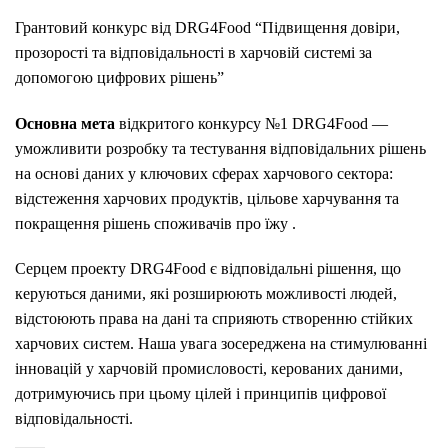
Грантовий конкурс від DRG4Food
“Підвищення довіри,
прозорості та відповідальності в харчовій системі за
допомогою цифрових рішень”
Основна мета
відкритого конкурсу №1 DRG4Food
—
уможливити розробку та тестування відповідальних
рішень
на основі даних у ключових сферах харчового сектора:
відстеження харчових продуктів, цільове харчування та
покращення
рішень
споживачів
про їжу
.
Серцем проекту DRG4Food є відповідальні рішення, що
керуються даними, які розширюють можливості людей,
відстоюють права на дані та сприяють створенню стійких
харчових систем.
Наша увага зосереджена на стимулюванні
інновацій у харчовій промисловості, керованих даними,
дотримуючись при цьому цілей і принципів цифрової
відповідальності.