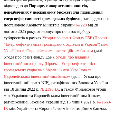
відповідно до
Порядку використання коштів,
передбачених у державному бюджеті для підвищення
енергоефективності громадських будівель
, затвердженого
постановою Кабінету Міністрів України
№ 220
від 28
лютого 2025 року, оголошує про початок відбору
субпроєктів в рамках
Угоди про грант Фонду Е5Р (Проект
“Енергоефективність громадських будівель в Україні”) між
Україною та Європейським інвестиційним банком
(далі –
Угода про грант фонду Е5Р),
Угоди про надання
інвестиційного гранту (Проект “Енергоефективність
громадських будівель в Україні”) між Україною та
Європейським інвестиційним банком
(далі – Угода про
інвестиційний грант NIP), ратифікованих Законом України
від 18 липня 2022 р.
№ 2398-ІХ
, а також Фінансової угоди
між Україною та Європейським інвестиційним банком,
ратифікованої Законом України від 15 липня 2021 р.
№ 1663-
IX
між Україною та Європейським інвестиційним банком.