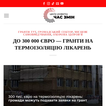
Skip
to
content
ГРАНТИ ТУТ
,
ГРОМАДСЬКИЙ СЕКТОР
,
МІСЦЕВЕ
САМОВРЯДУВАННЯ
,
ОХОРОНА ЗДОРОВ’Я
ДО 300 000 ЄВРО — ГРАНТИ НА
ТЕРМОІЗОЛЯЦІЮ ЛІКАРЕНЬ