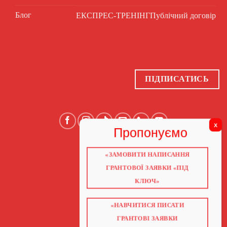
Блог
ЕКСПРЕС-ТРЕНІНГ
Публічний договір
ПІДПИСАТИСЬ
«ЗАМОВИТИ НАПИСАННЯ
ГОЛОВНА
ПРО НАС
ГРАНТОВОЇ ЗАЯВКИ «ПІД
ГРАНТИ 2026
ГРАНТИ ЄС
КЛЮЧ»
БЛОГ
ПОСЛУГИ
НАВЧАННЯ
КНИГИ
«НАВЧИТИСЯ ПИСАТИ
КОНТАКТИ
ГРАНТОВІ ЗАЯВКИ
ВІДЕО ПРО ГРАНТИ