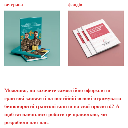
ветерана
фон
Можливо, ви захочете самостійно оформляти
грантові заявки й на постійній основі отримувати
безповоротні грантові кошти на свої проєкти!? А
щоб ви навчилися робити це правильно, ми
розробили для вас: