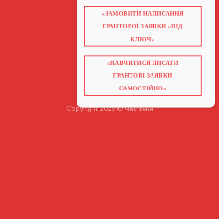
«ЗАМОВИТИ НАПИСАННЯ
ГОЛОВНА
ПРО НАС
ГРАНТОВОЇ ЗАЯВКИ «ПІД
ГРАНТИ 2026
ГРАНТИ ЄС
КЛЮЧ»
БЛОГ
ПОСЛУГИ
НАВЧАННЯ
КНИГИ
«НАВЧИТИСЯ ПИСАТИ
КОНТАКТИ
ВІДЕО ПРО ГРАНТИ
ГРАНТОВІ ЗАЯВКИ
САМОСТІЙНО»
Copyright 2026 ©
Час змін