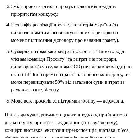
Зміст проєкту та його продукт мають відповідати
пріоритетам конкурсу.
Географія реалізації проєкту: територія України (за
виключенням тимчасово окупованих територій на
момент підписання Договору про надання гранту).
Сумарна питома вага витрат по статті 1 “Винагорода
членам команди Проєкту” та витрат (на гонорари,
винагороди (з урахуванням ЄСВ) не членам команди) по
статті 13 “Інші прямі витрати” планового кошторису, не
може перевищувати 50% від загальної суми витрат за
рахунок гранту Фонду.
Мова всіх проєктів за підтримки Фонду — державна.
Приклади культурно-мистецького продукту, прийнятного
для конкурсу: арт об’єкт, аудіозапис (синглу/альбому),
концерт, виставка, експозиція/реекспозиція, вистава, п’єса,
літературно-мистецька резиденція, вироби народних