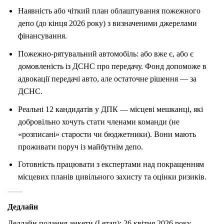
Наявність або чіткий план облаштування пожежного
депо (до кінця 2026 року) з визначеними джерелами
фінансування.
Пожежно-рятувальний автомобіль: або вже є, або є
домовленість із ДСНС про передачу. Фонд допоможе в
адвокації передачі авто, але остаточне рішення — за
ДСНС.
Реальні 12 кандидатів у ДПК — місцеві мешканці, які
добровільно хочуть стати членами команди (не
«розписані» старости чи бюджетники). Вони мають
проживати поруч із майбутнім депо.
Готовність працювати з експертами над покращенням
місцевих планів цивільного захисту та оцінки ризиків.
Дедлайн
Дедлайн подання анкети (І етап): 26 квітня 2026 року.